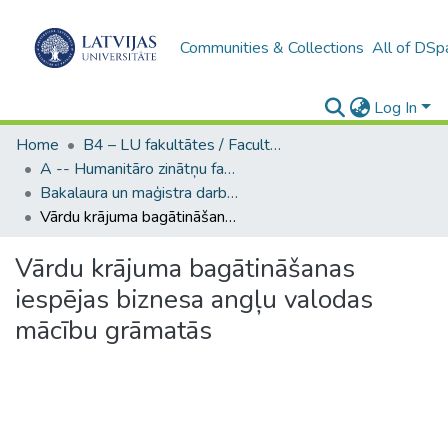
Communities & Collections
All of DSp
Log In
Home
B4 – LU fakultātes / Faculties of the UL
A -- Humanitāro zinātņu fakultāte / Faculty of Humanities
Bakalaura un maģistra darbi (HZF) / Bachelor's and Master's theses
Vārdu krājuma bagātināšanas iespējas biznesa angļu valodas mācību grāmatās
Vārdu krājuma bagātināšanas
iespējas biznesa angļu valodas
mācību grāmatās