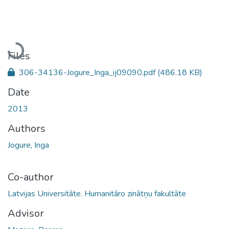
Loading...
Files
306-34136-Jogure_Inga_ij09090.pdf
(486.18 KB)
Date
2013
Authors
Jogure, Inga
Co-author
Latvijas Universitāte. Humanitāro zinātņu fakultāte
Advisor