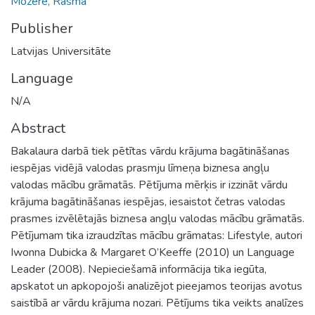
Mozere, Rasma
Publisher
Latvijas Universitāte
Language
N/A
Abstract
Bakalaura darbā tiek pētītas vārdu krājuma bagātināšanas
iespējas vidējā valodas prasmju līmeņa biznesa angļu
valodas mācību grāmatās. Pētījuma mērķis ir izzināt vārdu
krājuma bagātināšanas iespējas, iesaistot četras valodas
prasmes izvēlētajās biznesa angļu valodas mācību grāmatās.
Pētījumam tika izraudzītas mācību grāmatas: Lifestyle, autori
Iwonna Dubicka & Margaret O’Keeffe (2010) un Language
Leader (2008). Nepieciešamā informācija tika iegūta,
apskatot un apkopojoši analizējot pieejamos teorijas avotus
saistībā ar vārdu krājuma nozari. Pētījums tika veikts analīzes