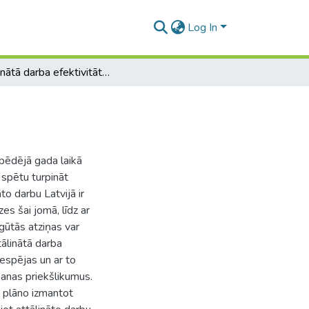
Log In
Attālinātā darba efektivitātes paaugstināšana
 pēdējā gada laikā
 spētu turpināt
to darbu Latvijā ir
es šai jomā, līdz ar
egūtās atziņas var
ālinātā darba
iespējas un ar to
šanas priekšlikumus.
ē plāno izmantot