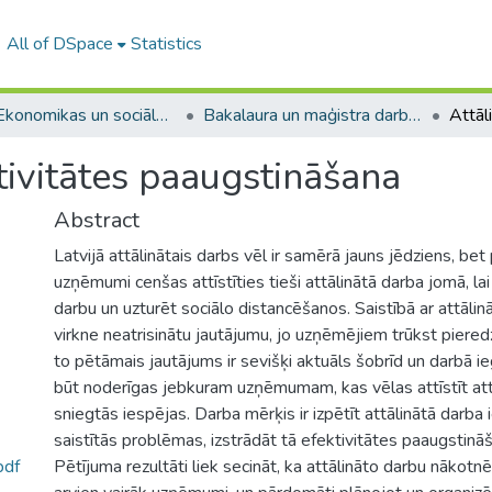
All of DSpace
Statistics
A -- Ekonomikas un sociālo zinātņu fakultāte / Faculty of Economics and Social Sciences
Bakalaura un maģistra darbi (ESZF) / Bachelor's and Master's theses
tivitātes paaugstināšana
Abstract
Latvijā attālinātais darbs vēl ir samērā jauns jēdziens, bet
uzņēmumi cenšas attīstīties tieši attālinātā darba jomā, lai
darbu un uzturēt sociālo distancēšanos. Saistībā ar attālinā
virkne neatrisinātu jautājumu, jo uzņēmējiem trūkst pieredz
to pētāmais jautājums ir sevišķi aktuāls šobrīd un darbā i
būt noderīgas jebkuram uzņēmumam, kas vēlas attīstīt att
sniegtās iespējas. Darba mērķis ir izpētīt attālinātā darba 
saistītās problēmas, izstrādāt tā efektivitātes paaugstinā
pdf
Pētījuma rezultāti liek secināt, ka attālināto darbu nākotn