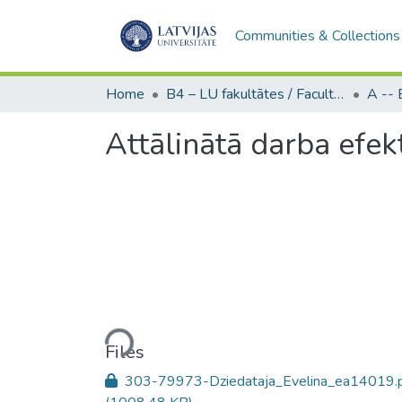
Communities & Collections
Home
B4 – LU fakultātes / Faculties of the UL
Attālinātā darba efek
Loading...
Files
303-79973-Dziedataja_Evelina_ea14019.