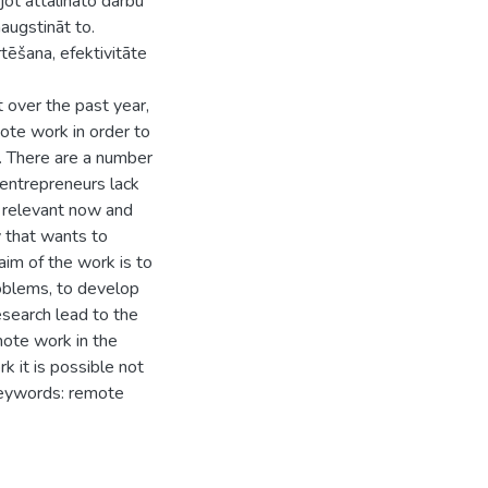
jot attālināto darbu
aaugstināt to.
rtēšana, efektivitāte
t over the past year,
ote work in order to
g. There are a number
 entrepreneurs lack
ly relevant now and
y that wants to
im of the work is to
roblems, to develop
research lead to the
ote work in the
k it is possible not
 Keywords: remote