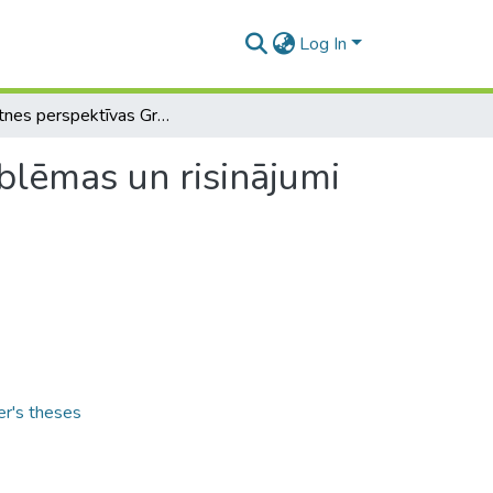
Log In
Nākotnes perspektīvas Gruzijas integrācijai ES: problēmas un risinājumi
oblēmas un risinājumi
er's theses