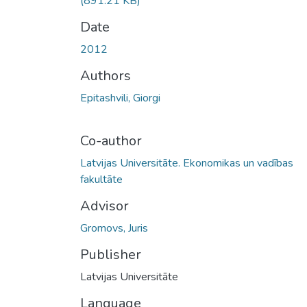
(891.21 KB)
Date
2012
Authors
Epitashvili, Giorgi
Co-author
Latvijas Universitāte. Ekonomikas un vadības
fakultāte
Advisor
Gromovs, Juris
Publisher
Latvijas Universitāte
Language