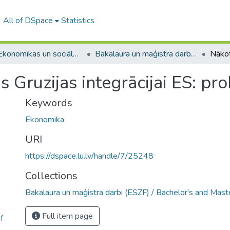
All of DSpace
Statistics
A -- Ekonomikas un sociālo zinātņu fakultāte / Faculty of Economics and Social Sciences
Bakalaura un maģistra darbi (ESZF) / Bachelor's and Master's theses
 Gruzijas integrācijai ES: pr
Keywords
Ekonomika
URI
https://dspace.lu.lv/handle/7/25248
Collections
Bakalaura un maģistra darbi (ESZF) / Bachelor's and Mast
Full item page
f