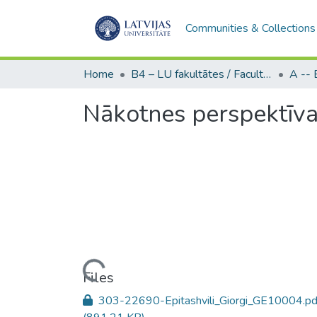
Communities & Collections
Home
B4 – LU fakultātes / Faculties of the UL
Nākotnes perspektīvas
Loading...
Files
303-22690-Epitashvili_Giorgi_GE10004.pd