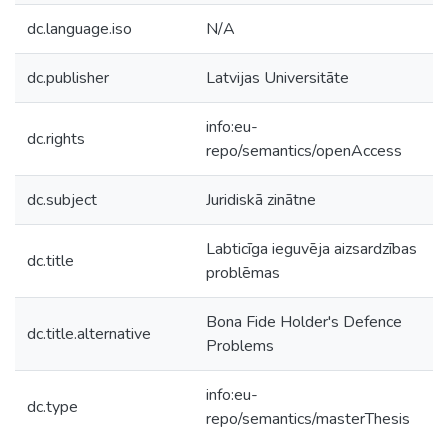
dc.language.iso
N/A
dc.publisher
Latvijas Universitāte
info:eu-
dc.rights
repo/semantics/openAccess
dc.subject
Juridiskā zinātne
Labticīga ieguvēja aizsardzības
dc.title
problēmas
Bona Fide Holder's Defence
dc.title.alternative
Problems
info:eu-
dc.type
repo/semantics/masterThesis