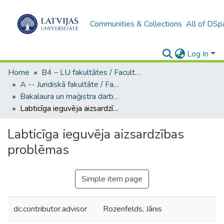
Communities & Collections
All of DSp
Log In
Home
B4 – LU fakultātes / Faculties of the UL
A -- Juridiskā fakultāte / Faculty of Law
Bakalaura un maģistra darbi (JF) / Bachelor's and Master's theses
Labticīga ieguvēja aizsardzības problēmas
Labticīga ieguvēja aizsardzības
problēmas
Simple item page
dc.contributor.advisor
Rozenfelds, Jānis