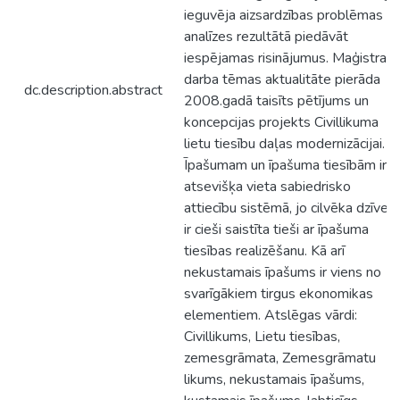
ieguvēja aizsardzības problēmas
analīzes rezultātā piedāvāt
iespējamas risinājumus. Maģistra
darba tēmas aktualitāte pierāda
dc.description.abstract
2008.gadā taisīts pētījums un
koncepcijas projekts Civillikuma
lietu tiesību daļas modernizācijai.
Īpašumam un īpašuma tiesībām ir
atsevišķa vieta sabiedrisko
attiecību sistēmā, jo cilvēka dzīve
ir cieši saistīta tieši ar īpašuma
tiesības realizēšanu. Kā arī
nekustamais īpašums ir viens no
svarīgākiem tirgus ekonomikas
elementiem. Atslēgas vārdi:
Civillikums, Lietu tiesības,
zemesgrāmata, Zemesgrāmatu
likums, nekustamais īpašums,