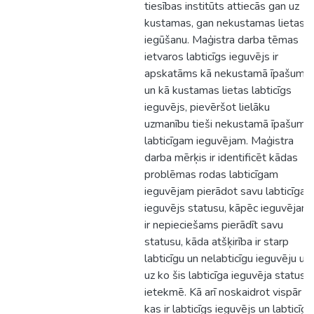
tiesības institūts attiecās gan uz
kustamas, gan nekustamas lietas
iegūšanu. Maģistra darba tēmas
ietvaros labticīgs ieguvējs ir
apskatāms kā nekustamā īpašuma
un kā kustamas lietas labticīgs
ieguvējs, pievēršot lielāku
uzmanību tieši nekustamā īpašuma
labticīgam ieguvējam. Maģistra
darba mērķis ir identificēt kādas
problēmas rodas labticīgam
ieguvējam pierādot savu labticīga
ieguvējs statusu, kāpēc ieguvējam
ir nepieciešams pierādīt savu
statusu, kāda atšķirība ir starp
labticīgu un nelabticīgu ieguvēju un
uz ko šis labticīga ieguvēja status
ietekmē. Kā arī noskaidrot vispār
kas ir labticīgs ieguvējs un labticīga