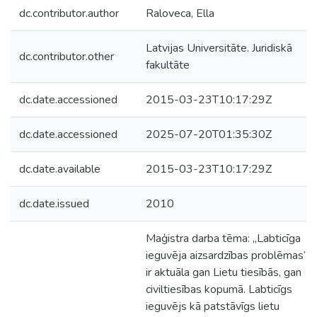
dc.contributor.author
Raloveca, Ella
Latvijas Universitāte. Juridiskā
dc.contributor.other
fakultāte
dc.date.accessioned
2015-03-23T10:17:29Z
dc.date.accessioned
2025-07-20T01:35:30Z
dc.date.available
2015-03-23T10:17:29Z
dc.date.issued
2010
Maģistra darba tēma: „Labticīga
ieguvēja aizsardzības problēmas”
ir aktuāla gan Lietu tiesībās, gan
civiltiesības kopumā. Labticīgs
ieguvējs kā patstāvīgs lietu