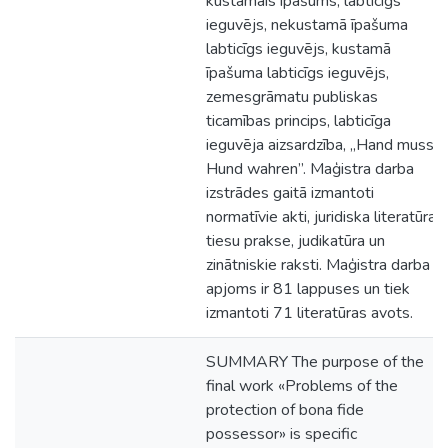
kustamais īpašums, labticīgs
ieguvējs, nekustamā īpašuma
labticīgs ieguvējs, kustamā
īpašuma labticīgs ieguvējs,
zemesgrāmatu publiskas
ticamības princips, labticīga
ieguvēja aizsardzība, „Hand muss
Hund wahren”. Maģistra darba
izstrādes gaitā izmantoti
normatīvie akti, juridiska literatūra,
tiesu prakse, judikatūra un
zinātniskie raksti. Maģistra darba
apjoms ir 81 lappuses un tiek
izmantoti 71 literatūras avots.
SUMMARY The purpose of the
final work «Problems of the
protection of bona fide
possessor» is specific