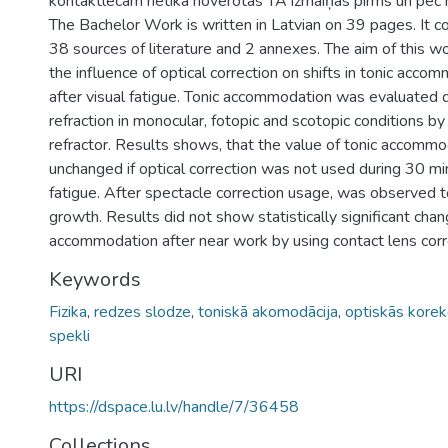
kontaktlēcām netika novērotas TA izmaiņas pirms un pēc 
The Bachelor Work is written in Latvian on 39 pages. It co
38 sources of literature and 2 annexes. The aim of this wo
the influence of optical correction on shifts in tonic acc
after visual fatigue. Tonic accommodation was evaluated 
refraction in monocular, fotopic and scotopic conditions by
refractor. Results shows, that the value of tonic accomm
unchanged if optical correction was not used during 30 mi
fatigue. After spectacle correction usage, was observed
growth. Results did not show statistically significant chang
accommodation after near work by using contact lens corr
Keywords
Fizika
,
redzes slodze
,
toniskā akomodācija
,
optiskās korek
spekli
URI
https://dspace.lu.lv/handle/7/36458
Collections