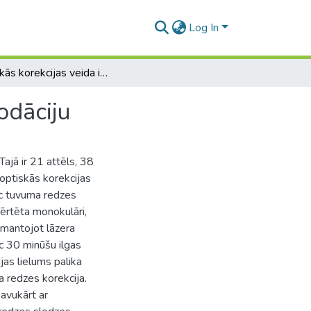
Log In
Optiskās korekcijas veida ietekme uz tonisko akomodāciju
odāciju
Tajā ir 21 attēls, 38
 optiskās korekcijas
ēc tuvuma redzes
vērtēta monokulāri,
zmantojot lāzera
ēc 30 minūšu ilgas
as lielums palika
a redzes korekcija.
Savukārt ar