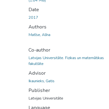
(1.84 MB)
Date
2017
Authors
Matīse, Alīna
Co-author
Latvijas Universitāte. Fizikas un matemātikas
fakultāte
Advisor
Ikaunieks, Gatis
Publisher
Latvijas Universitāte
Language