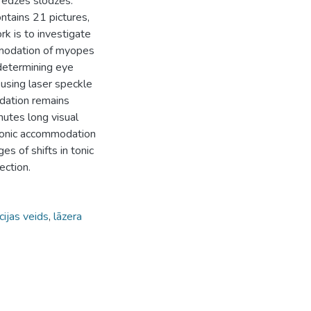
redzes slodzes.
ntains 21 pictures,
rk is to investigate
ommodation of myopes
determining eye
 using laser speckle
odation remains
nutes long visual
 tonic accommodation
es of shifts in tonic
ection.
cijas veids
,
lāzera