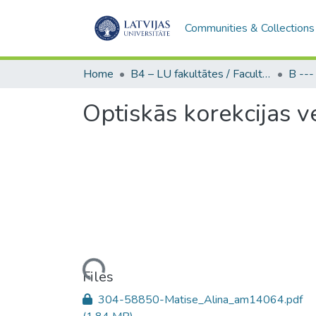
Communities & Collections
Home
B4 – LU fakultātes / Faculties of the UL
Optiskās korekcijas v
Loading...
Files
304-58850-Matise_Alina_am14064.pdf