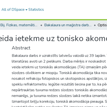
All of DSpace
Statistics
B --- Bij. Fizikas, matemātikas un optometrijas fakultātes studentu noslēguma darbi / Faculty of Physics, Mathematics and Optometry - Graduate works
Bakalaura un maģistra darbi (FMOF) / Bachelor's and Master's theses
eida ietekme uz tonisko akom
Abstract
Bakalaura darbs ir uzrakstīts latviešu valodā uz 39 lapām. 
literatūras avoti un 2 pielikumi. Darba mērķis ir noskaidrot
veida ietekmi uz toniskās akomodācijas (TA) izmaiņām p
slodzes cilvēkiem ar miopiju. Toniskā akomodācija tika no
nosakot refrakciju fotopiskos un skotopiskos apstākļos, i
speklu refraktometru. Iegūtie rezultāti liecina par to, ka p
nepārtrauktas tuvuma redzes slodzes toniskās akomodācij
nemainīgs, ja tuvuma redzes slodzes laikā netika izmantot
Izmantojot briļļu korekciju, toniskā akomodācija pieauga. 