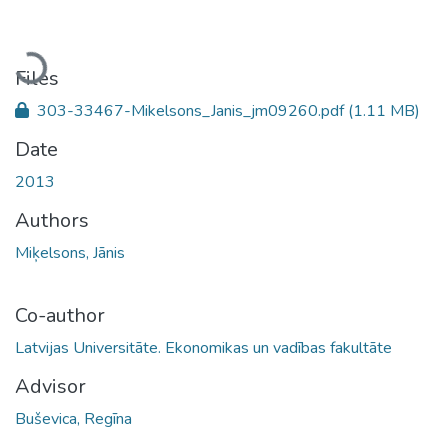
Loading...
Files
303-33467-Mikelsons_Janis_jm09260.pdf
(1.11 MB)
Date
2013
Authors
Miķelsons, Jānis
Co-author
Latvijas Universitāte. Ekonomikas un vadības fakultāte
Advisor
Buševica, Regīna