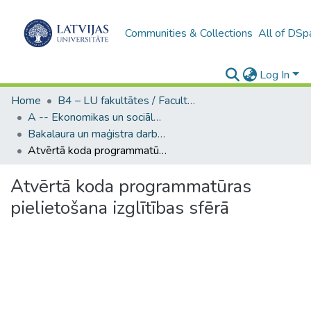
Communities & Collections
All of DSp
Log In
Home
B4 – LU fakultātes / Faculties of the UL
A -- Ekonomikas un sociālo zinātņu fakultāte / Faculty of Economics and Social Sciences
Bakalaura un maģistra darbi (ESZF) / Bachelor's and Master's theses
Atvērtā koda programmatūras pielietošana izglītības sfērā
Atvērtā koda programmatūras
pielietošana izglītības sfērā