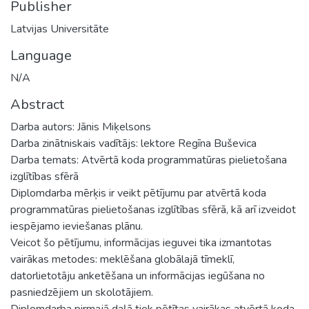
Publisher
Latvijas Universitāte
Language
N/A
Abstract
Darba autors: Jānis Miķelsons
Darba zinātniskais vadītājs: lektore Regīna Buševica
Darba temats: Atvērtā koda programmatūras pielietošana
izglītības sfērā
Diplomdarba mērķis ir veikt pētījumu par atvērtā koda
programmatūras pielietošanas izglītības sfērā, kā arī izveidot
iespējamo ieviešanas plānu.
Veicot šo pētījumu, informācijas ieguvei tika izmantotas
vairākas metodes: meklēšana globālajā tīmeklī,
datorlietotāju anketēšana un informācijas iegūšana no
pasniedzējiem un skolotājiem.
Diplomdarba pirmajā daļā tiek pētītas vairākas atvērtā koda