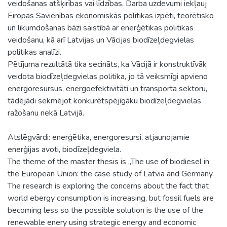
veidošanas atšķirības vai līdzības. Darba uzdevumi iekļauj
Eiropas Savienības ekonomiskās politikas izpēti, teorētisko
un likumdošanas bāzi saistībā ar enerģētikas politikas
veidošanu, kā arī Latvijas un Vācijas biodīzeļdegvielas
politikas analīzi.
Pētījuma rezultātā tika secināts, ka Vācijā ir konstruktīvāk
veidota biodīzeļdegvielas politika, jo tā veiksmīgi apvieno
energoresursus, energoefektivitāti un transporta sektoru,
tādējādi sekmējot konkurētspējīgāku biodīzeļdegvielas
ražošanu nekā Latvijā.
Atslēgvārdi: enerģētika, energoresursi, atjaunojamie
enerģijas avoti, biodīzeļdegviela.
The theme of the master thesis is „The use of biodiesel in
the European Union: the case study of Latvia and Germany.
The research is exploring the concerns about the fact that
world ebergy consumption is increasing, but fossil fuels are
becoming less so the possible solution is the use of the
renewable enery using strategic energy and economic