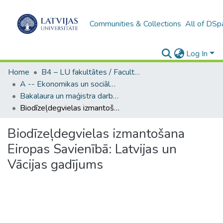
Communities & Collections
All of DSp
Log In
Home
B4 – LU fakultātes / Faculties of the UL
A -- Ekonomikas un sociālo zinātņu fakultāte / Faculty of Economics and Social Sciences
Bakalaura un maģistra darbi (ESZF) / Bachelor's and Master's theses
Biodīzeļdegvielas izmantošana Eiropas Savienībā: Latvijas un Vācijas gadījums
Biodīzeļdegvielas izmantošana
Eiropas Savienībā: Latvijas un
Vācijas gadījums