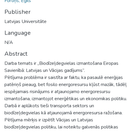
Fortiņš, Egīls
Publisher
Latvijas Universitāte
Language
N/A
Abstract
Darba temats ir „Biodīzeļdegvielas izmantošana Eiropas
Savienībā: Latvijas un Vācijas gadījums”.
Pētījuma problēma ir saistīta ar faktu, ka pasaulē enerģijas
patēriņš pieaug, bet fosilo energoresursu kļūst mazāk, tādēļ
iespējamais risinājums ir atjaunojamo energoresursu
izmantošana, izmantojot enerģētikas un ekonomikas politiku.
Darbā ir aplūkots tieši transporta sektors un
biodīzeļdegvielas kā atjaunojamā energoresursa ražošana.
Pētījuma mērķis ir izpētīt Vācijas un Latvijas
biodīzeļdegvielas politiku, lai noteiktu galvenās politikas