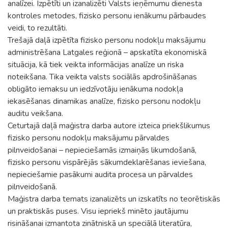
analīzei. Izpētīti un izanalizēti Valsts ieņēmumu dienesta
kontroles metodes, fizisko personu ienākumu pārbaudes
veidi, to rezultāti.
Trešajā daļā izpētīta fizisko personu nodokļu maksājumu
administrēšana Latgales reģionā – apskatīta ekonomiskā
situācija, kā tiek veikta informācijas analīze un riska
noteikšana. Tika veikta valsts sociālās apdrošināšanas
obligāto iemaksu un iedzīvotāju ienākuma nodokļa
iekasēšanas dinamikas analīze, fizisko personu nodokļu
auditu veikšana.
Ceturtajā daļā maģistra darba autore izteica priekšlikumus
fizisko personu nodokļu maksājumu pārvaldes
pilnveidošanai – nepieciešamās izmaiņās likumdošanā,
fizisko personu vispārējās sākumdeklarēšanas ieviešana,
nepieciešamie pasākumi audita procesa un pārvaldes
pilnveidošanā.
Maģistra darba temats izanalizēts un izskatīts no teorētiskās
un praktiskās puses. Visu iepriekš minēto jautājumu
risināšanai izmantota zinātniskā un speciālā literatūra,