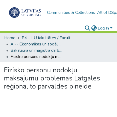
Communities & Collections
All of DSp
Log In
Home
B4 – LU fakultātes / Faculties of the UL
A -- Ekonomikas un sociālo zinātņu fakultāte / Faculty of Economics and Social Sciences
Bakalaura un maģistra darbi (ESZF) / Bachelor's and Master's theses
Fizisko personu nodokļu maksājumu problēmas Latgales reģiona, to pārvaldes pineide
Fizisko personu nodokļu
maksājumu problēmas Latgales
reģiona, to pārvaldes pineide