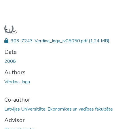
Loading...
Files
303-7243-Verdina_Inga_iv05050.pdf
(1.24 MB)
Date
2008
Authors
Vērdiņa, Inga
Co-author
Latvijas Universitāte. Ekonomikas un vadības fakultāte
Advisor