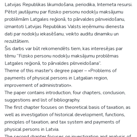
Latvijas Republikas likumdošana, periodika, Interneta resursi.
Pētot jautājumu par fizisko personu nodokļu maksājumu
problēmām Latgales reģionā, to pārvaldes pilnveidošanu,
izmantoti Latvijas Republikas Valsts ieņēmumu dienesta
dati par nodokļu iekasēšanu, veikto auditu dinamiku un
rezultātiem.
Šis darbs var būt rekomendēts tiem, kas interesējas par
tēmu “Fizisko personu nodokļu maksājumu problēmas
Latgales reģionā, to pārvaldes pilnveidošana”.
Theme of this master's degree paper – «Problems of
payments of physical persons in Latgalian region,
improvement of administration».
The paper contains introduction, four chapters, conclusion,
suggestions and list of bibliography.
The first chapter focuses on theoretical basis of taxation, as
well as investigation of historical development, functions,
principles of taxation, and tax system and payments of
physical persons in Latvia.
The second chapter focuses on investigation and analysis of