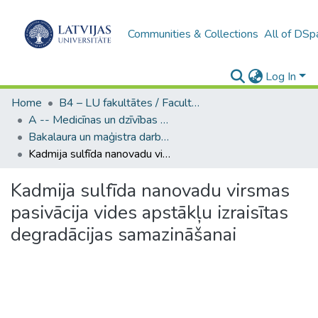
Communities & Collections
All of DSp
Log In
Home
B4 – LU fakultātes / Faculties of the UL
A -- Medicīnas un dzīvības zinātņu fakultāte / Faculty of Medicine and Life Sciences
Bakalaura un maģistra darbi (MDZF) / Bachelor's and Master's theses
Kadmija sulfīda nanovadu virsmas pasivācija vides apstākļu izraisītas degradācijas samazināšanai
Kadmija sulfīda nanovadu virsmas
pasivācija vides apstākļu izraisītas
degradācijas samazināšanai