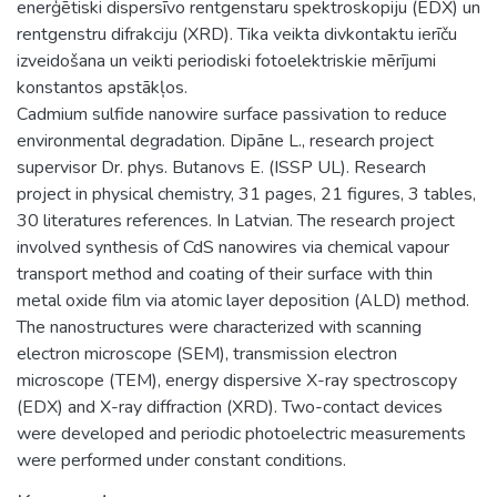
enerģētiski dispersīvo rentgenstaru spektroskopiju (EDX) un
rentgenstru difrakciju (XRD). Tika veikta divkontaktu ierīču
izveidošana un veikti periodiski fotoelektriskie mērījumi
konstantos apstākļos.
Cadmium sulfide nanowire surface passivation to reduce
environmental degradation. Dipāne L., research project
supervisor Dr. phys. Butanovs E. (ISSP UL). Research
project in physical chemistry, 31 pages, 21 figures, 3 tables,
30 literatures references. In Latvian. The research project
involved synthesis of CdS nanowires via chemical vapour
transport method and coating of their surface with thin
metal oxide film via atomic layer deposition (ALD) method.
The nanostructures were characterized with scanning
electron microscope (SEM), transmission electron
microscope (TEM), energy dispersive X-ray spectroscopy
(EDX) and X-ray diffraction (XRD). Two-contact devices
were developed and periodic photoelectric measurements
were performed under constant conditions.