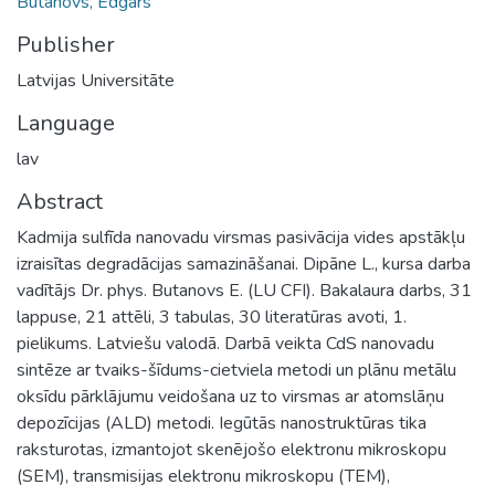
Butanovs, Edgars
Publisher
Latvijas Universitāte
Language
lav
Abstract
Kadmija sulfīda nanovadu virsmas pasivācija vides apstākļu
izraisītas degradācijas samazināšanai. Dipāne L., kursa darba
vadītājs Dr. phys. Butanovs E. (LU CFI). Bakalaura darbs, 31
lappuse, 21 attēli, 3 tabulas, 30 literatūras avoti, 1.
pielikums. Latviešu valodā. Darbā veikta CdS nanovadu
sintēze ar tvaiks-šīdums-cietviela metodi un plānu metālu
oksīdu pārklājumu veidošana uz to virsmas ar atomslāņu
depozīcijas (ALD) metodi. Iegūtās nanostruktūras tika
raksturotas, izmantojot skenējošo elektronu mikroskopu
(SEM), transmisijas elektronu mikroskopu (TEM),