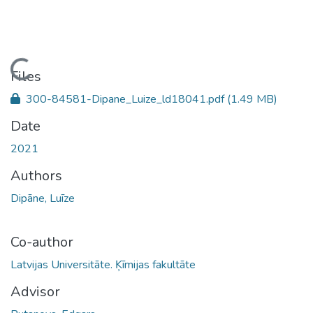
Loading...
Files
300-84581-Dipane_Luize_ld18041.pdf
(1.49 MB)
Date
2021
Authors
Dipāne, Luīze
Co-author
Latvijas Universitāte. Ķīmijas fakultāte
Advisor