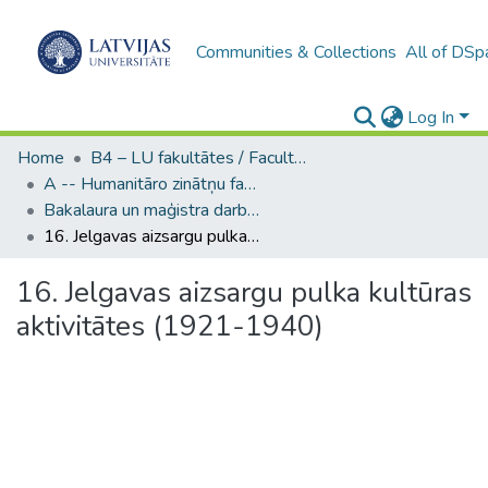
Communities & Collections
All of DSp
Log In
Home
B4 – LU fakultātes / Faculties of the UL
A -- Humanitāro zinātņu fakultāte / Faculty of Humanities
Bakalaura un maģistra darbi (HZF) / Bachelor's and Master's theses
16. Jelgavas aizsargu pulka kultūras aktivitātes (1921-1940)
16. Jelgavas aizsargu pulka kultūras
aktivitātes (1921-1940)