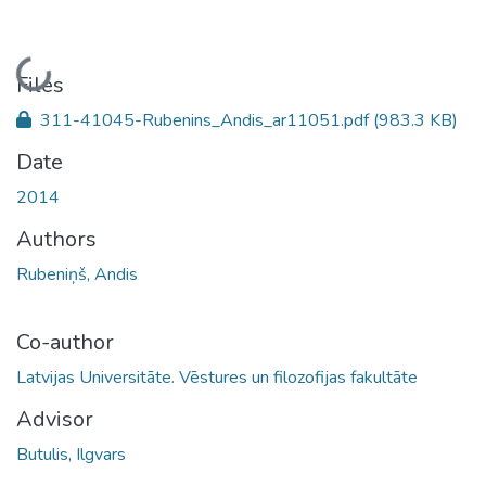
Loading...
Files
311-41045-Rubenins_Andis_ar11051.pdf
(983.3 KB)
Date
2014
Authors
Rubeniņš, Andis
Co-author
Latvijas Universitāte. Vēstures un filozofijas fakultāte
Advisor
Butulis, Ilgvars