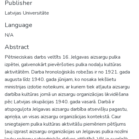
Publisher
Latvijas Universitāte
Language
N/A
Abstract
Pētnieciskais darbs veltīts 16. Jelgavas aizsargu pulka
izpētei, galvenokārt pievēršoties pulka nodaļu kultūras
aktivitātēm. Darba hronoloģiskās robežas ir no 1921. gada
augusta līdz 1940. gada jūnijam, ko nosaka Iekšlietu
ministrijas izdotie noteikumi, ar kuriem tiek atļauta aizsargu
darbība kultūras jomā un aizsargu organizācijas likvidēšana
pēc Latvijas okupācijas 1940. gada vasarā. Darbā ir
atspoguļota Jelgavas aizsargu darbība atsevišķu pagastu,
apriņķa, un visas aizsargu organizācijas kontekstā. Caur
sniegtajiem pulka kultūras aktivitāšu piemēriem pētījums
ļauj izprast aizsargu organizācijas un Jelgavas pulka nozīmi
lauku reģionu sabiedriskās dzīves attīstībā. Vēl jo svarīgāk,