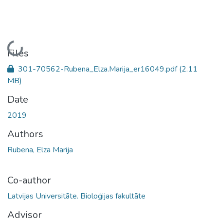
Loading...
Files
301-70562-Rubena_Elza.Marija_er16049.pdf
(2.11
MB)
Date
2019
Authors
Rubena, Elza Marija
Co-author
Latvijas Universitāte. Bioloģijas fakultāte
Advisor