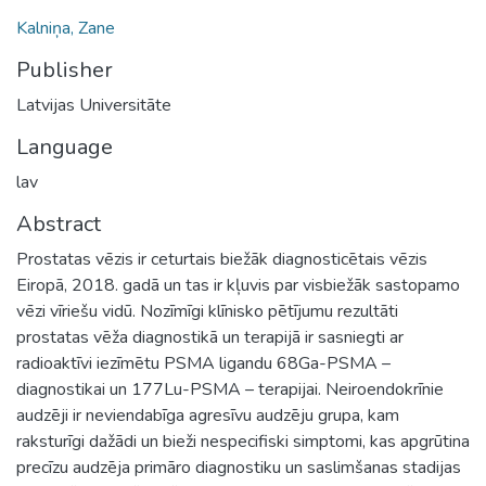
Kalniņa, Zane
Publisher
Latvijas Universitāte
Language
lav
Abstract
Prostatas vēzis ir ceturtais biežāk diagnosticētais vēzis
Eiropā, 2018. gadā un tas ir kļuvis par visbiežāk sastopamo
vēzi vīriešu vidū. Nozīmīgi klīnisko pētījumu rezultāti
prostatas vēža diagnostikā un terapijā ir sasniegti ar
radioaktīvi iezīmētu PSMA ligandu 68Ga-PSMA –
diagnostikai un 177Lu-PSMA – terapijai. Neiroendokrīnie
audzēji ir neviendabīga agresīvu audzēju grupa, kam
raksturīgi dažādi un bieži nespecifiski simptomi, kas apgrūtina
precīzu audzēja primāro diagnostiku un saslimšanas stadijas