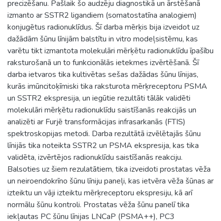
precizēšanu. Pašlaik šo audzēju diagnostikā un ārstēšanā
izmanto ar SSTR2 ligandiem (somatostatīna analogiem)
konjugētus radionuklīdus. Šī darba mērķis bija izveidot uz
dažādām šūnu līnijām balstītu in vitro modeļsistēmu, kas
varētu tikt izmantota molekulāri mērķētu radionuklīdu īpašību
raksturošanā un to funkcionālās ietekmes izvērtēšanā. Šī
darba ietvaros tika kultivētas sešas dažādas šūnu līnijas,
kurās imūncitoķīmiski tika raksturota mērķreceptoru PSMA
un SSTR2 ekspresija, un iegūtie rezultāti tālāk validēti
molekulāri mērķētu radionuklīdu saistīšanās reakcijās un
analizēti ar Furjē transformācijas infrasarkanās (FTIS)
spektroskopijas metodi. Darba rezultātā izvēlētajās šūnu
līnijās tika noteikta SSTR2 un PSMA ekspresija, kas tika
validēta, izvērtējos radionuklīdu saistīšanās reakciju.
Balsoties uz šiem rezulatātiem, tika izveidoti prostatas vēža
un neiroendokrīno šūnu līniju paneļi, kas ietvēra vēža šūnas ar
izteiktu un vāji izteiktu mērķreceptoru ekspresiju, kā arī
normālu šūnu kontroli. Prostatas vēža šūnu panelī tika
iekļautas PC šūnu līnijas LNCaP (PSMA++), PC3