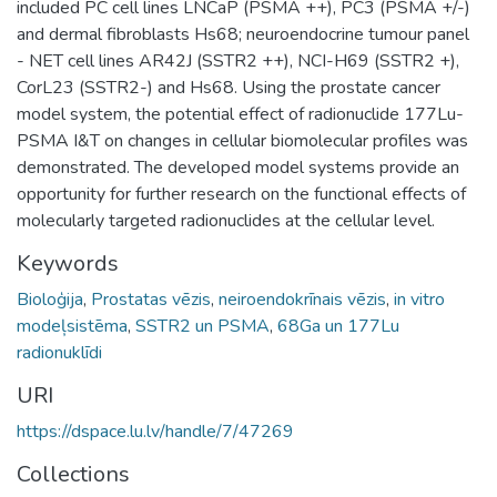
included PC cell lines LNCaP (PSMA ++), PC3 (PSMA +/-)
and dermal fibroblasts Hs68; neuroendocrine tumour panel
- NET cell lines AR42J (SSTR2 ++), NCI-H69 (SSTR2 +),
CorL23 (SSTR2-) and Hs68. Using the prostate cancer
model system, the potential effect of radionuclide 177Lu-
PSMA I&T on changes in cellular biomolecular profiles was
demonstrated. The developed model systems provide an
opportunity for further research on the functional effects of
molecularly targeted radionuclides at the cellular level.
Keywords
Bioloģija
,
Prostatas vēzis
,
neiroendokrīnais vēzis
,
in vitro
modeļsistēma
,
SSTR2 un PSMA
,
68Ga un 177Lu
radionuklīdi
URI
https://dspace.lu.lv/handle/7/47269
Collections