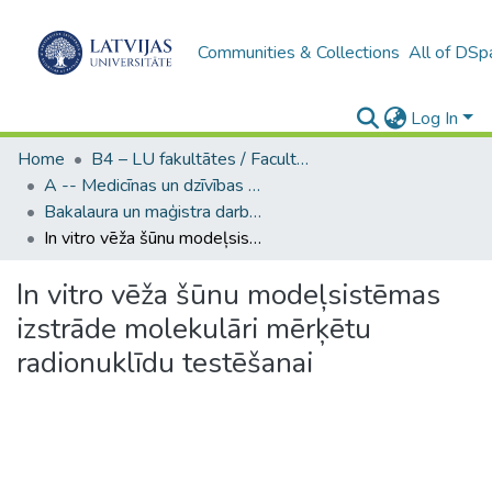
Communities & Collections
All of DSp
Log In
Home
B4 – LU fakultātes / Faculties of the UL
A -- Medicīnas un dzīvības zinātņu fakultāte / Faculty of Medicine and Life Sciences
Bakalaura un maģistra darbi (MDZF) / Bachelor's and Master's theses
In vitro vēža šūnu modeļsistēmas izstrāde molekulāri mērķētu radionuklīdu testēšanai
In vitro vēža šūnu modeļsistēmas
izstrāde molekulāri mērķētu
radionuklīdu testēšanai