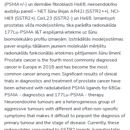
(PSMA+/-) un dermālie fibroblasti Hs68; neiroendokrīno
audzēju panelī – NET šūnu līnijas AR42J (SSTR2++), NCI-
H69 (SSTR2+), CorL23 (SSTR2-) un Hs68. Izmantojot
prostatas vēža modeļsistēmu, tika parādīta radionuklīda
177Lu-PSMA I&T iespējamā ietekme uz šūnu
biomolekulāro profilu izmaiņām. Izstrādātās modeļsistēmas
paver iespēju tālākiem jauniem molekulāri mērķētu
radionuklīdu funkcionālās ietekmes pētījumiem šūnu līmenī.
Prostate cancer is the fourth most commonly diagnosed
cancer in Europe in 2018 and has become the most
common cancer among men. Significant results of clinical
trials in diagnostics and treatment of prostate cancer have
been achieved with radiolabelled PSMA ligands for 68Ga-
PSMA - diagnostics and 177Lu-PSMA - therapy.
Neuroendocrine tumours are a heterogeneous group of
aggressive tumours with different and often non-specific
symptoms that makes it difficult to pinpoint the diagnosis of
primary tumour and the stage of disease. Currently, these
radionuclides conjugated to SSTR2 ligands (somatostatin