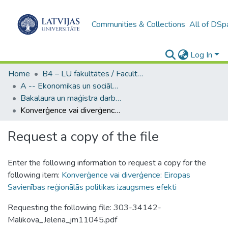
Communities & Collections
All of DSp
Log In
Home
B4 – LU fakultātes / Faculties of the UL
A -- Ekonomikas un sociālo zinātņu fakultāte / Faculty of Economics and Social Sciences
Bakalaura un maģistra darbi (ESZF) / Bachelor's and Master's theses
Konverģence vai diverģence: Eiropas Savienības reģionālās politikas izaugsmes efekti
Request a copy of the file
Enter the following information to request a copy for the
following item:
Konverģence vai diverģence: Eiropas
Savienības reģionālās politikas izaugsmes efekti
Requesting the following file: 303-34142-
Malikova_Jelena_jm11045.pdf