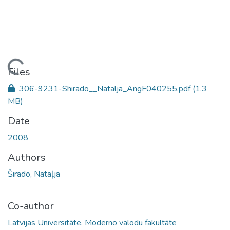
Loading...
Files
306-9231-Shirado__Natalja_AngF040255.pdf
(1.3
MB)
Date
2008
Authors
Širado, Nataļja
Co-author
Latvijas Universitāte. Moderno valodu fakultāte