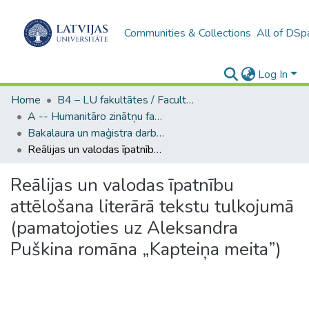
Communities & Collections
All of DSp
Log In
Home
B4 – LU fakultātes / Faculties of the UL
A -- Humanitāro zinātņu fakultāte / Faculty of Humanities
Bakalaura un maģistra darbi (HZF) / Bachelor's and Master's theses
Reālijas un valodas īpatnību attēlošana literārā tekstu tulkojumā (pamatojoties uz Aleksandra Puškina romāna „Kapteiņa meita”)
Reālijas un valodas īpatnību
attēlošana literārā tekstu tulkojumā
(pamatojoties uz Aleksandra
Puškina romāna „Kapteiņa meita”)