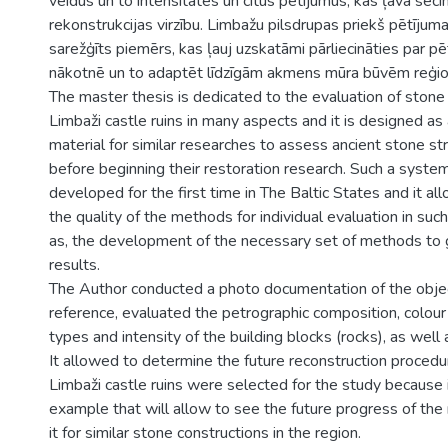
veidus un to intensitātes un citus pētījumus, kas ļāva seci
rekonstrukcijas virzību. Limbažu pilsdrupas priekš pētījuma
sarežģīts piemērs, kas ļauj uzskatāmi pārliecināties par pē
nākotnē un to adaptēt līdzīgām akmens mūra būvēm reģio
The master thesis is dedicated to the evaluation of stone 
Limbaži castle ruins in many aspects and it is designed a
material for similar researches to assess ancient stone str
before beginning their restoration research. Such a system
developed for the first time in The Baltic States and it a
the quality of the methods for individual evaluation in suc
as, the development of the necessary set of methods to g
results.
The Author conducted a photo documentation of the object
reference, evaluated the petrographic composition, colou
types and intensity of the building blocks (rocks), as well 
It allowed to determine the future reconstruction procedur
Limbaži castle ruins were selected for the study because i
example that will allow to see the future progress of the
it for similar stone constructions in the region.