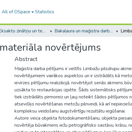
All of DSpace
Statistics
A -- Eksakto zinātņu un tehnoloģiju fakultāte / Faculty of Science and Technology
Bakalaura un maģistra darbi (EZTF) / Bachelor's and Master's theses
materiāla novērtējums
Abstract
Maģistra darba pētījums ir veltīts Limbažu pilsdrupu akme
novērtējumiem vairākos aspektos un ir izstrādāts kā meto
ievirzes pētījumu realizācijā, novērtējot senās akmens būv
uzsākta to restaurācijas izpēte. Šāds sistemātisks pētījums
tiek izstrādāts pirmoreiz un ļauj noteikt šādos pētījumos
atsevišķo novērtēšanas metožu pilnveidi, kā arī nepieci
kompleksu veidošanu augstvērtīgu rezultātu iegūšanai.
Autore veica objekta fotodokumentēšanu, objekta piesaist
4
novērtēja būvakmens iežu petrogrāfisko sastāvu, krāsu, 