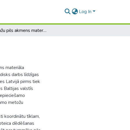
Log In
Limbažu pils akmens materiāla novērtējums
ns materiāla
disks darbs līdzīgas
es Latvijā pirms tiek
 Baltijas valstīs
 nepieciešamo
ešamo metožu
i koordinātu tīklam,
noteica dēdēšanas