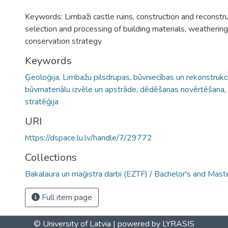
Keywords: Limbaži castle ruins, construction and reconstr
selection and processing of building materials, weatheri
conservation strategy
Keywords
Ģeoloģija
,
Limbažu pilsdrupas
,
būvniecības un rekonstrukc
būvmateriālu izvēle un apstrāde
,
dēdēšanas novērtēšana
,
stratēģija
URI
https://dspace.lu.lv/handle/7/29772
Collections
Bakalaura un maģistra darbi (EZTF) / Bachelor's and Mast
Full item page
© University of Latvia |
powered by LYRASIS