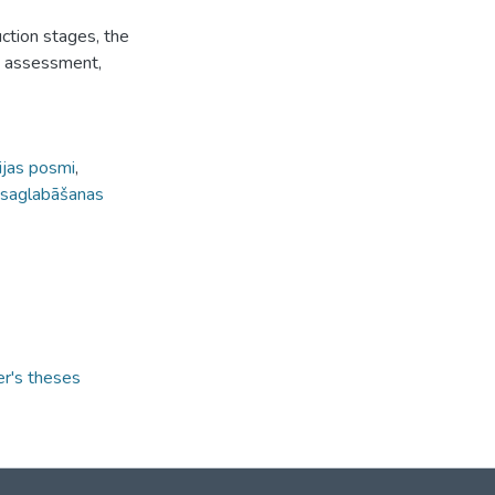
uction stages, the
ng assessment,
ijas posmi
,
saglabāšanas
er's theses