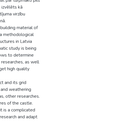
nāt par turpmāko pils
 izvēlēts kā
tījuma virzību
nā.
building material of
s a methodological
uctures in Latvia
atic study is being
llows to determine
h researches, as well
et high quality
 and its grid
r and weathering
as, other researches.
es of the castle.
t is a complicated
 research and adapt