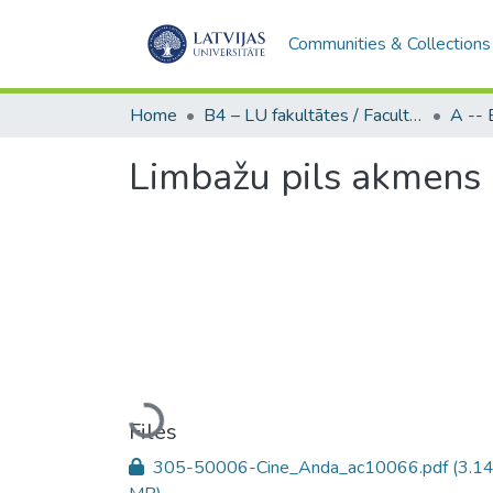
Communities & Collections
Home
B4 – LU fakultātes / Faculties of the UL
Limbažu pils akmens 
Loading...
Files
305-50006-Cine_Anda_ac10066.pdf
(3.1