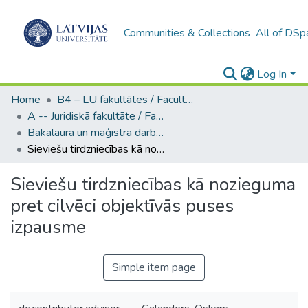
Communities & Collections
All of DSp
Log In
Home
B4 – LU fakultātes / Faculties of the UL
A -- Juridiskā fakultāte / Faculty of Law
Bakalaura un maģistra darbi (JF) / Bachelor's and Master's theses
Sieviešu tirdzniecības kā nozieguma pret cilvēci objektīvās puses izpausme
Sieviešu tirdzniecības kā nozieguma
pret cilvēci objektīvās puses
izpausme
Simple item page