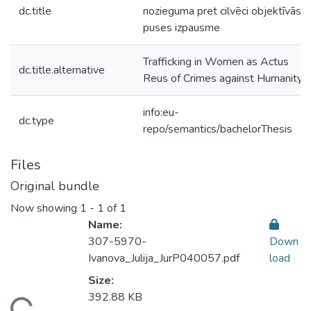
dc.title
nozieguma pret cilvēci objektīvās
puses izpausme
Trafficking in Women as Actus
dc.title.alternative
Reus of Crimes against Humanity
info:eu-
dc.type
repo/semantics/bachelorThesis
Files
Original bundle
Now showing
1 - 1 of 1
Name:
307-5970-
Down
Ivanova_Julija_JurP040057.pdf
load
Size:
392.88 KB