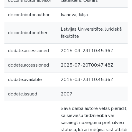
dc.contributor.advisor
Galanders, Oskars
dc.contributor.author
Ivanova, Jūlija
Latvijas Universitāte. Juridiskā
dc.contributor.other
fakultāte
dc.date.accessioned
2015-03-23T10:45:36Z
dc.date.accessioned
2025-07-20T00:47:48Z
dc.date.available
2015-03-23T10:45:36Z
dc.date.issued
2007
Savā darbā autore vēlas pierādīt,
ka sieviešu tirdzniecība var
sasniegt nozieguma pret cilvēci
statusu, kā arī mēģina rast atbildi