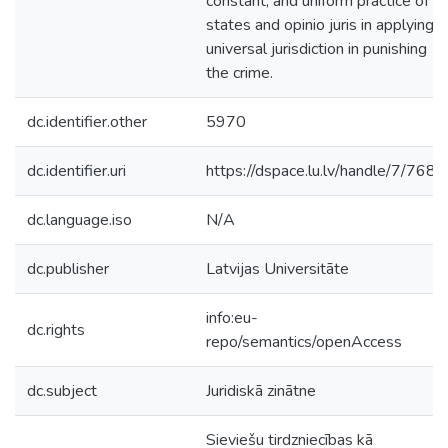
constant, and uniform practice of
states and opinio juris in applying
universal jurisdiction in punishing
the crime.
dc.identifier.other
5970
dc.identifier.uri
https://dspace.lu.lv/handle/7/7680
dc.language.iso
N/A
dc.publisher
Latvijas Universitāte
info:eu-
dc.rights
repo/semantics/openAccess
dc.subject
Juridiskā zinātne
Sieviešu tirdzniecības kā