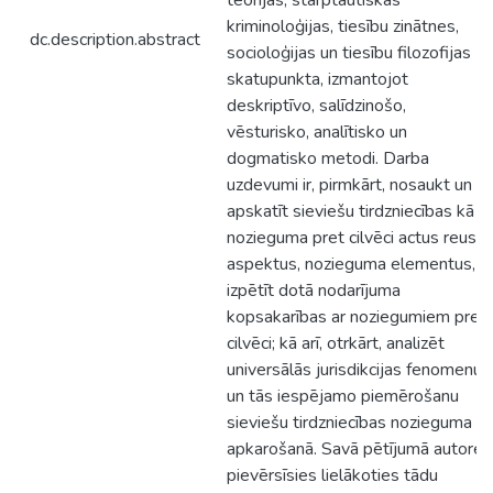
teorijas, starptautiskās
kriminoloģijas, tiesību zinātnes,
dc.description.abstract
socioloģijas un tiesību filozofijas
skatupunkta, izmantojot
deskriptīvo, salīdzinošo,
vēsturisko, analītisko un
dogmatisko metodi. Darba
uzdevumi ir, pirmkārt, nosaukt un
apskatīt sieviešu tirdzniecības kā
nozieguma pret cilvēci actus reus
aspektus, nozieguma elementus,
izpētīt dotā nodarījuma
kopsakarības ar noziegumiem pret
cilvēci; kā arī, otrkārt, analizēt
universālās jurisdikcijas fenomenu
un tās iespējamo piemērošanu
sieviešu tirdzniecības nozieguma
apkarošanā. Savā pētījumā autore
pievērsīsies lielākoties tādu