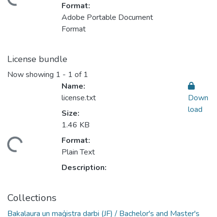
ding...
Format:
Adobe Portable Document
Format
License bundle
Now showing
1 - 1 of 1
Name:
license.txt
Down
load
Size:
1.46 KB
Format:
ding...
Plain Text
Description:
Collections
Bakalaura un maģistra darbi (JF) / Bachelor's and Master's