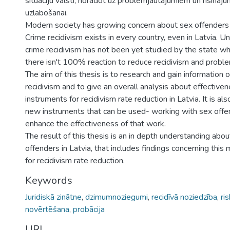
situāciju valstī, norādot uz problēmjautājumiem un risināju
uzlabošanai.
Modern society has growing concern about sex offenders 
Crime recidivism exists in every country, even in Latvia. Un
crime recidivism has not been yet studied by the state w
there isn't 100% reaction to reduce recidivism and proble
The aim of this thesis is to research and gain information o
recidivism and to give an overall analysis about effective
instruments for recidivism rate reduction in Latvia. It is al
new instruments that can be used- working with sex offen
enhance the effectiveness of that work.
The result of this thesis is an in depth understanding abou
offenders in Latvia, that includes findings concerning this
for recidivism rate reduction.
Keywords
Juridiskā zinātne
,
dzimumnoziegumi
,
recidīvā noziedzība
,
ri
novērtēšana
,
probācija
URI