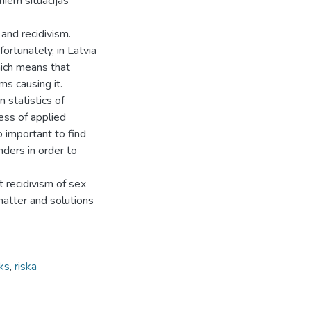
miem situācijas
and recidivism.
fortunately, in Latvia
hich means that
ms causing it.
n statistics of
ness of applied
so important to find
ders in order to
t recidivism of sex
 matter and solutions
sks
,
riska