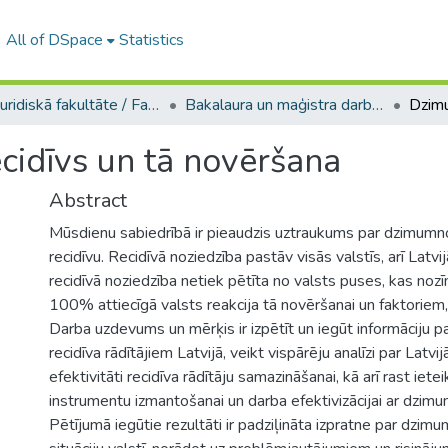
All of DSpace
Statistics
A -- Juridiskā fakultāte / Faculty of Law
Bakalaura un maģistra darbi (JF) / Bachelor's and Master's theses
idīvs un tā novēršana
Abstract
Mūsdienu sabiedrībā ir pieaudzis uztraukums par dzimumn
recidīvu. Recidīvā noziedzība pastāv visās valstīs, arī Latvi
recidīvā noziedzība netiek pētīta no valsts puses, kas noz
100% attiecīgā valsts reakcija tā novēršanai un faktoriem, 
Darba uzdevums un mērķis ir izpētīt un iegūt informāciju
recidīva rādītājiem Latvijā, veikt vispārēju analīzi par Latvi
efektivitāti recidīva rādītāju samazināšanai, kā arī rast iet
instrumentu izmantošanai un darba efektivizācijai ar dzi
Pētījumā iegūtie rezultāti ir padziļināta izpratne par dzi