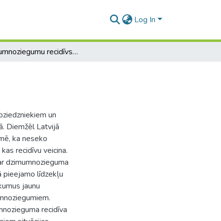
Log In
Dzimumnoziegumu recidīvs un tā novēršana
oziedzniekiem un
jā. Diemžēl Latvijā
īmē, ka neseko
kas recidīvu veicina.
 par dzimumnozieguma
jā pieejamo līdzekļu
eikumus jaunu
mumnoziegumiem.
mumnozieguma recidīva