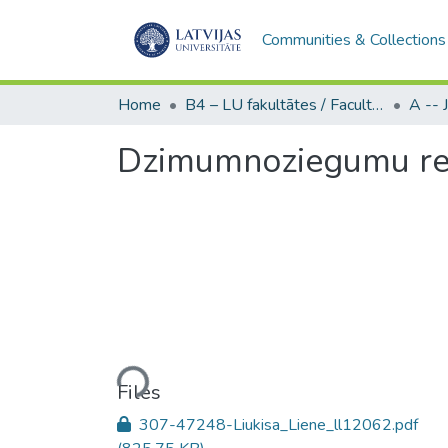
Communities & Collections
Home
B4 – LU fakultātes / Faculties of the UL
Dzimumnoziegumu rec
Loading...
Files
307-47248-Liukisa_Liene_ll12062.pdf