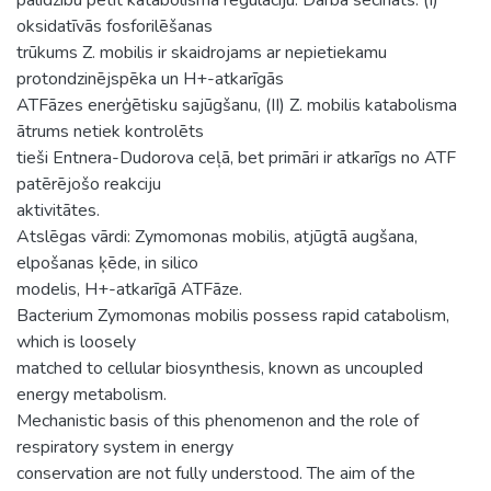
oksidatīvās fosforilēšanas
trūkums Z. mobilis ir skaidrojams ar nepietiekamu
protondzinējspēka un H+-atkarīgās
ATFāzes enerģētisku sajūgšanu, (II) Z. mobilis katabolisma
ātrums netiek kontrolēts
tieši Entnera-Dudorova ceļā, bet primāri ir atkarīgs no ATF
patērējošo reakciju
aktivitātes.
Atslēgas vārdi: Zymomonas mobilis, atjūgtā augšana,
elpošanas ķēde, in silico
modelis, H+-atkarīgā ATFāze.
Bacterium Zymomonas mobilis possess rapid catabolism,
which is loosely
matched to cellular biosynthesis, known as uncoupled
energy metabolism.
Mechanistic basis of this phenomenon and the role of
respiratory system in energy
conservation are not fully understood. The aim of the