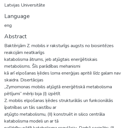
Latvijas Universitāte
Language
eng
Abstract
Baktērijām Z. mobilis ir raksturīgs augsts no biosintēzes
reakcijām neatkarīgs
katabolisma ātrums, jeb atjūgtais enerģētiskais
metabolisms. Šīs parādības mehanismi
kā arī elpošanas ķēdes loma enerģijas apritē līdz galam nav
skaidra. Disertācijas
„Zymomonas mobilis atjūgtā enerģētiskā metabolisma
pētījumi“ mērķi bija (I) izpētīt
Z. mobilis elpošanas ķēdes strukturālās un funkcionālās
īpatnības un tās saistību ar
atjūgto metabolismu, (II) konstruēt in silico centrāla
katabolisma modeli un ar tā
palīdzību pētīt katabolisma regulāciju. Darbā secināts: (I)