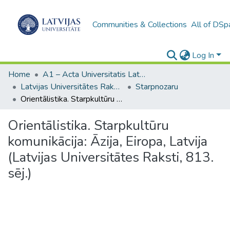
Communities & Collections
All of DSp
Log In
Home
A1 – Acta Universitatis Latviensis / Universitātes raksti / Scientific papers
Latvijas Universitātes Raksti (1949– )
Starpnozaru
Orientālistika. Starpkultūru komunikācija: Āzija, Eiropa, Latvija (Latvijas Universitātes Raksti, 813. sēj.)
Orientālistika. Starpkultūru
komunikācija: Āzija, Eiropa, Latvija
(Latvijas Universitātes Raksti, 813.
sēj.)