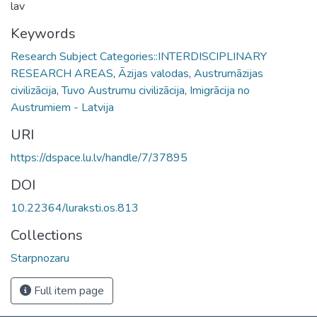
lav
Keywords
Research Subject Categories::INTERDISCIPLINARY
RESEARCH AREAS
,
Āzijas valodas
,
Austrumāzijas
civilizācija
,
Tuvo Austrumu civilizācija
,
Imigrācija no
Austrumiem - Latvija
URI
https://dspace.lu.lv/handle/7/37895
DOI
10.22364/luraksti.os.813
Collections
Starpnozaru
Full item page