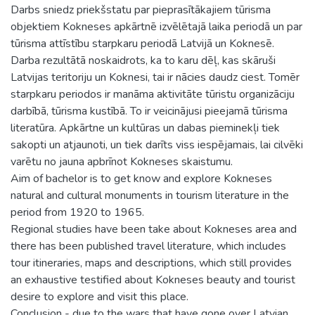
Darbs sniedz priekšstatu par pieprasītākajiem tūrisma
objektiem Kokneses apkārtnē izvēlētajā laika periodā un par
tūrisma attīstību starpkaru periodā Latvijā un Koknesē.
Darba rezultātā noskaidrots, ka to karu dēļ, kas skāruši
Latvijas teritoriju un Koknesi, tai ir nācies daudz ciest. Tomēr
starpkaru periodos ir manāma aktivitāte tūristu organizāciju
darbībā, tūrisma kustībā. To ir veicinājusi pieejamā tūrisma
literatūra. Apkārtne un kultūras un dabas pieminekļi tiek
sakopti un atjaunoti, un tiek darīts viss iespējamais, lai cilvēki
varētu no jauna apbrīnot Kokneses skaistumu.
Aim of bachelor is to get know and explore Kokneses
natural and cultural monuments in tourism literature in the
period from 1920 to 1965.
Regional studies have been take about Kokneses area and
there has been published travel literature, which includes
tour itineraries, maps and descriptions, which still provides
an exhaustive testified about Kokneses beauty and tourist
desire to explore and visit this place.
Conclusion - due to the wars that have gone over Latvian