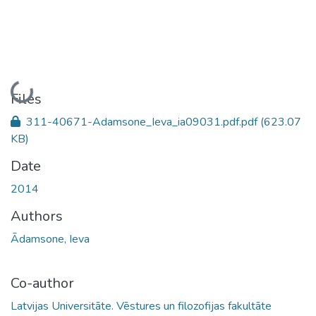
Loading...
Files
311-40671-Adamsone_Ieva_ia09031.pdf.pdf
(623.07
KB)
Date
2014
Authors
Ādamsone, Ieva
Co-author
Latvijas Universitāte. Vēstures un filozofijas fakultāte