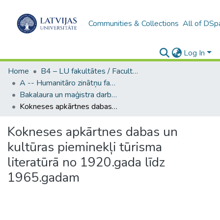
Communities & Collections
All of DSp
Log In
Home
B4 – LU fakultātes / Faculties of the UL
A -- Humanitāro zinātņu fakultāte / Faculty of Humanities
Bakalaura un maģistra darbi (HZF) / Bachelor's and Master's theses
Kokneses apkārtnes dabas un kultūras pieminekļi tūrisma literatūrā no 1920.gada līdz 1965.gadam
Kokneses apkārtnes dabas un
kultūras pieminekļi tūrisma
literatūrā no 1920.gada līdz
1965.gadam