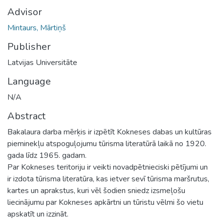
Advisor
Mintaurs, Mārtiņš
Publisher
Latvijas Universitāte
Language
N/A
Abstract
Bakalaura darba mērķis ir izpētīt Kokneses dabas un kultūras
pieminekļu atspoguļojumu tūrisma literatūrā laikā no 1920.
gada līdz 1965. gadam.
Par Kokneses teritoriju ir veikti novadpētnieciski pētījumi un
ir izdota tūrisma literatūra, kas ietver sevī tūrisma maršrutus,
kartes un aprakstus, kuri vēl šodien sniedz izsmeļošu
liecinājumu par Kokneses apkārtni un tūristu vēlmi šo vietu
apskatīt un izzināt.