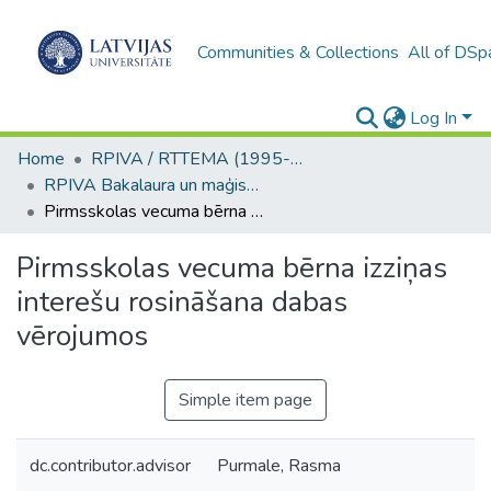
Communities & Collections
All of DSp
Log In
Home
RPIVA / RTTEMA (1995-2016)
RPIVA Bakalaura un maģistra darbi / RTTEMA Bachelor's and Master's theses (1995-2017)
Pirmsskolas vecuma bērna izziņas interešu rosināšana dabas vērojumos
Pirmsskolas vecuma bērna izziņas
interešu rosināšana dabas
vērojumos
Simple item page
dc.contributor.advisor
Purmale, Rasma