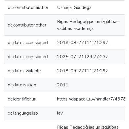
dc.contributor.author
Uzuliņa, Gundega
Rīgas Pedagoģijas un izglītības
dc.contributor.other
vadības akadēmija
dc.date.accessioned
2018-09-27T11:21:29Z
dc.date.accessioned
2025-07-21T23:27:23Z
dc.date.available
2018-09-27T11:21:29Z
dc.date.issued
2011
dc.identifier.uri
https://dspace.lu.lv/handle/7/43786
dc.language.iso
lav
Rīgas Pedagoģijas un izglītības