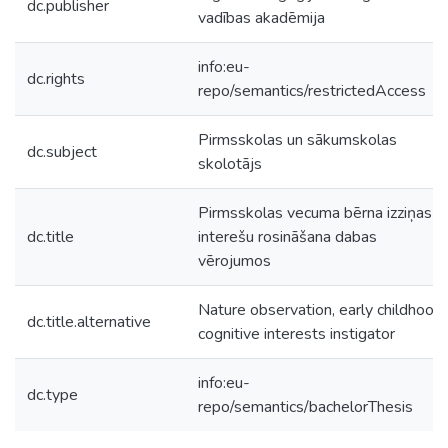
dc.publisher
vadības akadēmija
info:eu-
dc.rights
repo/semantics/restrictedAccess
Pirmsskolas un sākumskolas
dc.subject
skolotājs
Pirmsskolas vecuma bērna izziņas
dc.title
interešu rosināšana dabas
vērojumos
Nature observation, early childhood
dc.title.alternative
cognitive interests instigator
info:eu-
dc.type
repo/semantics/bachelorThesis