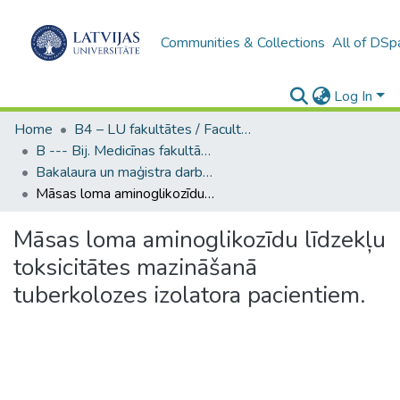
Communities & Collections
All of DSp
Log In
Home
B4 – LU fakultātes / Faculties of the UL
B --- Bij. Medicīnas fakultātes studentu noslēguma darbi / Faculty of Medicine - Graduate works
Bakalaura un maģistra darbi (MF) / Bachelor's and Master's theses
Māsas loma aminoglikozīdu līdzekļu toksicitātes mazināšanā tuberkolozes izolatora pacientiem.
Māsas loma aminoglikozīdu līdzekļu
toksicitātes mazināšanā
tuberkolozes izolatora pacientiem.