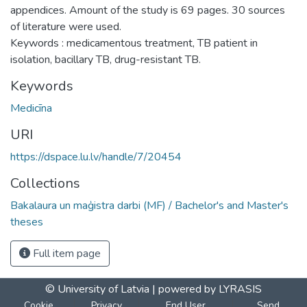
appendices. Amount of the study is 69 pages. 30 sources
of literature were used.
Keywords : medicamentous treatment, TB patient in
isolation, bacillary TB, drug-resistant TB.
Keywords
Medicīna
URI
https://dspace.lu.lv/handle/7/20454
Collections
Bakalaura un maģistra darbi (MF) / Bachelor's and Master's
theses
Full item page
© University of Latvia |
powered by LYRASIS
Cookie
Privacy
End User
Send