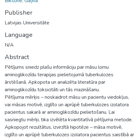
Biksone, Gaļina
Publisher
Latvijas Universitāte
Language
N/A
Abstract
Pētījums sniedz plašu informāciju par māsu lomu
aminoglikozīdu terapijas pielietojumā tuberkulozes
ārstēšanā. Apkopota un analizēta literatūra par
aminoglikozīdu toksicitāti un tās mazināšanu.
Pētījuma mērķis – noskaidrot māsu un pacientu viedokļus,
vai māsas motivē, izglīto un aprūpē tuberkulozes izolatora
pacientus sakarā ar aminoglikozīdu pielietošanu. Lai
sasniegtu mērķi, tika izvēlēta kvantitatīvā pētījuma metode.
Apkopojot rezultātus, izvirzītā hipotēze – māsa motivē,
izglīto un aprūpē tuberkulozes izolatora pacientus saistībā ar