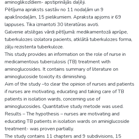
aminoglikozīdiem- apstiprinājās daļēji.
Pētījuma apraksts sastāv no 11 nodaļām un 9
apakšnodaļām, 15 pielikumiem. Apraksta apjoms ir 69
lappuses. Tika izmantoti 30 literatūras avoti.
Galvenie atslēgas vārdi pētījumā: medikamentozā aprūpe,
tuberkulozes izolatora pacients, atklātā tuberkulozes forma,
zāļu rezistenta tuberkuloze.
This study provides an information on the role of nurse in
medicamentous tuberculosis (TB) treatment with
aminoglucosides. It contains summary of literature on
aminoglucoside toxicity its diminishing.
Aim of the study –to clear the opinion of nurses and patients
if nurses are motivating, educating and taking care of TB
patients in isolation wards, concerning use of
aminoglucosides. Quantitative study metode was used.
Results – The hypothesis – nurses are motivating and
educating TB patients in isolation wards on aminiglucoside
treatment- was proven partially.
The study contains 11 chapters and 9 subdivisions, 15