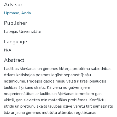
Advisor
Upmane, Anda
Publisher
Latvijas Universitāte
Language
N/A
Abstract
Laulības šķiršanas un ģimenes likteņa problēma sabiedrības
dzīves kritiskajos posmos iegūst neparasti īpašu
nozīmīgumu. Pēdējos gados mūsu valstī ir krasi pieaudzis
laulības šķiršanu skaits. Kā vienu no galvenajiem
neapmierinātības ar laulību un šķiršanas iemesliem gan
vīrieši, gan sievietes min materiālas problēmas. Konfliktu,
strīdu un pretrunu skaits laulības dzīvē varētu tikt samazināts
līdz ar jauna ģimenes institūta attiecību regulēšanas