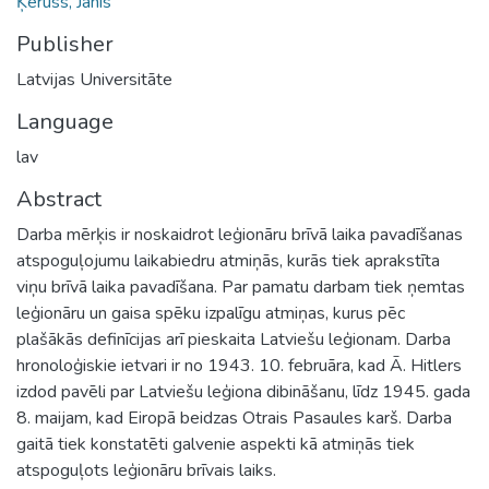
Ķeruss, Jānis
Publisher
Latvijas Universitāte
Language
lav
Abstract
Darba mērķis ir noskaidrot leģionāru brīvā laika pavadīšanas
atspoguļojumu laikabiedru atmiņās, kurās tiek aprakstīta
viņu brīvā laika pavadīšana. Par pamatu darbam tiek ņemtas
leģionāru un gaisa spēku izpalīgu atmiņas, kurus pēc
plašākās definīcijas arī pieskaita Latviešu leģionam. Darba
hronoloģiskie ietvari ir no 1943. 10. februāra, kad Ā. Hitlers
izdod pavēli par Latviešu leģiona dibināšanu, līdz 1945. gada
8. maijam, kad Eiropā beidzas Otrais Pasaules karš. Darba
gaitā tiek konstatēti galvenie aspekti kā atmiņās tiek
atspoguļots leģionāru brīvais laiks.