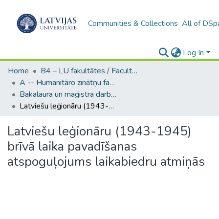
Communities & Collections
All of DSp
Log In
Home
B4 – LU fakultātes / Faculties of the UL
A -- Humanitāro zinātņu fakultāte / Faculty of Humanities
Bakalaura un maģistra darbi (HZF) / Bachelor's and Master's theses
Latviešu leģionāru (1943-1945) brīvā laika pavadīšanas atspoguļojums laikabiedru atmiņās
Latviešu leģionāru (1943-1945)
brīvā laika pavadīšanas
atspoguļojums laikabiedru atmiņās