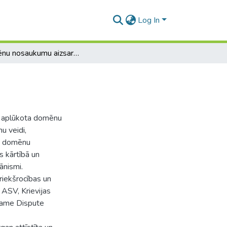
Log In
Domēnu nosaukumu aizsardzība
k aplūkota domēnu
u veidi,
ra domēnu
 kārtībā un
nismi.
priekšrocības un
ASV, Krievijas
 Name Dispute