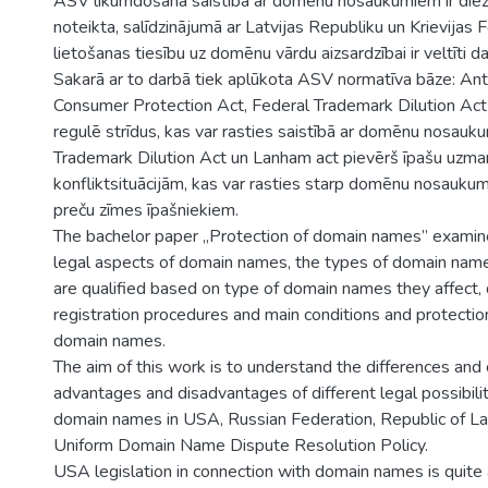
ASV likumdošana saistība ar domēnu nosaukumiem ir diezg
noteikta, salīdzinājumā ar Latvijas Republiku un Krievijas F
lietošanas tiesību uz domēnu vārdu aizsardzībai ir veltīti da
Sakarā ar to darbā tiek aplūkota ASV normatīva bāze: Ant
Consumer Protection Act, Federal Trademark Dilution Act
regulē strīdus, kas var rasties saistībā ar domēnu nosauk
Trademark Dilution Act un Lanham act pievērš īpašu uzma
konfliktsituācijām, kas var rasties starp domēnu nosaukum
preču zīmes īpašniekiem.
The bachelor paper „Protection of domain names” examine
legal aspects of domain names, the types of domain name
are qualified based on type of domain names they affect
registration procedures and main conditions and protecti
domain names.
The aim of this work is to understand the differences an
advantages and disadvantages of different legal possibilit
domain names in USA, Russian Federation, Republic of Lat
Uniform Domain Name Dispute Resolution Policy.
USA legislation in connection with domain names is quit