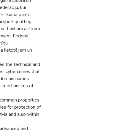
an attīstīta un
ederāciju, kur
ži likuma panti.
icybersquatting
 un Lanham act kura
umiem. Federal
nību
a lietotājiem un
s the technical and
s, cybercrimes that
, domain names
on mechanisms of
d common properties,
ies for protection of
via and also within
e advanced and