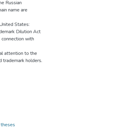
the Russian
main name are
United States:
demark Dilution Act
 connection with
l attention to the
d trademark holders.
s theses