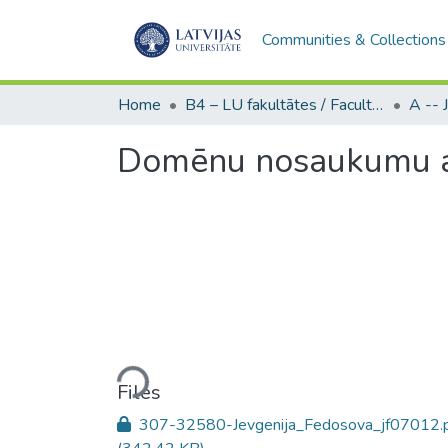
Communities & Collections
Home
B4 – LU fakultātes / Faculties of the UL
Domēnu nosaukumu a
Loading...
Files
307-32580-Jevgenija_Fedosova_jf07012.