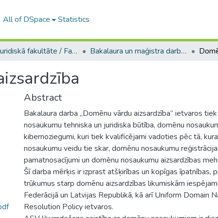
All of DSpace
Statistics
A -- Juridiskā fakultāte / Faculty of Law
Bakalaura un maģistra darbi (JF) / Bachelor's and Master's theses
izsardzība
Abstract
Bakalaura darba „Domēnu vārdu aizsardzība” ietvaros tie
nosaukumu tehniska un juridiska būtība, domēnu nosaukum
kibernoziegumi, kuri tiek kvalificējami vadoties pēc tā, ku
nosaukumu veidu tie skar, domēnu nosaukumu reģistrācijas
pamatnosacījumi un domēnu nosaukumu aizsardzības mehā
Šī darba mērķis ir izprast atšķirības un kopīgas īpatnības, 
trūkumus starp domēnu aizsardzības likumiskām iespējam 
Federācijā un Latvijas Republikā, kā arī Uniform Domain
pdf
Resolution Policy ietvaros.