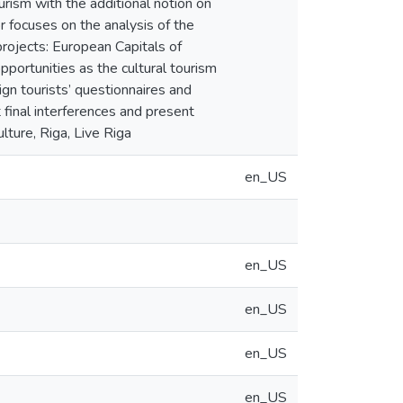
rism with the additional notion on
or focuses on the analysis of the
projects: European Capitals of
pportunities as the cultural tourism
ign tourists’ questionnaires and
ut final interferences and present
lture, Riga, Live Riga
en_US
en_US
en_US
en_US
en_US