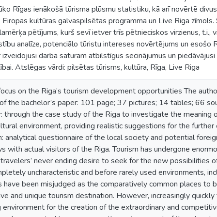
ūko Rīgas ienākošā tūrisma plūsmu statistiku, kā arī novērtē divus 
 Eiropas kultūras galvaspilsētas programma un Live Riga zīmols. 
amērķa pētījums, kurš sevī ietver trīs pētnieciskos virzienus, t.i.,
īstību analīze, potenciālo tūristu intereses novērtējums un esošo 
izveidojusi darba saturam atbilstīgus secinājumus un piedāvājusi
tībai. Atslēgas vārdi: pilsētas tūrisms, kultūra, Rīga, Live Riga
ocus on the Riga’s tourism development opportunities The author: 
 the bachelor’s paper: 101 page; 37 pictures; 14 tables; 66 sou
: through the case study of the Riga to investigate the meaning 
ltural environment, providing realistic suggestions for the furthe
: analytical questionnaire of the local society and potential foreig
ews with actual visitors of the Riga. Tourism has undergone enor
ravelers’ never ending desire to seek for the new possibilities of
letely uncharacteristic and before rarely used environments, inc
ies have been misjudged as the comparatively common places to be
tive and unique tourism destination. However, increasingly quickly
g environment for the creation of the extraordinary and competitive