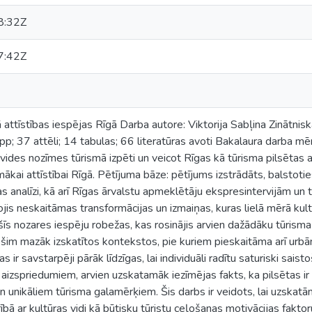
8:32Z
7:42Z
ā attīstības iespējas Rīgā Darba autore: Viktorija Sabļina Zinātnis
p; 37 attēli; 14 tabulas; 66 literatūras avoti Bakalaura darba mēr
 vides nozīmes tūrismā izpēti un veicot Rīgas kā tūrisma pilsētas a
ākai attīstībai Rīgā. Pētījuma bāze: pētījums izstrādāts, balstotie
 analīzi, kā arī Rīgas ārvalstu apmeklētāju ekspresintervijām un 
vojis neskaitāmas transformācijas un izmaiņas, kuras lielā mērā kul
šīs nozares iespēju robežas, kas rosinājis arvien dažādāku tūrisma 
 šim mazāk izskatītos kontekstos, pie kuriem pieskaitāma arī urbā
as ir savstarpēji pārāk līdzīgas, lai individuāli radītu saturiski sai
aizspriedumiem, arvien uzskatamāk iezīmējas fakts, ka pilsētas ir
 unikāliem tūrisma galamērķiem. Šis darbs ir veidots, lai uzskatām
ībā ar kultūras vidi kā būtisku tūristu ceļošanas motivācijas fakto