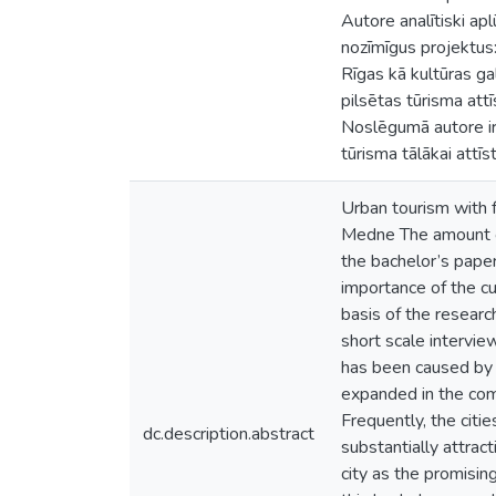
Autore analītiski apl
nozīmīgus projektus:
Rīgas kā kultūras gal
pilsētas tūrisma att
Noslēgumā autore ir 
tūrisma tālākai attīs
Urban tourism with f
Medne The amount of
the bachelor’s paper
importance of the cu
basis of the research
short scale intervi
has been caused by t
expanded in the comp
Frequently, the cit
dc.description.abstract
substantially attrac
city as the promisin