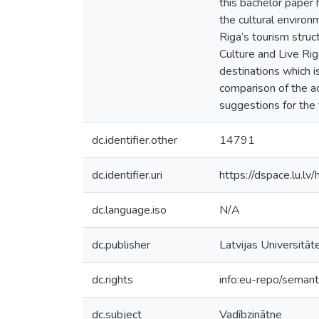
this bachelor paper
the cultural environm
Riga’s tourism struc
Culture and Live Rig
destinations which i
comparison of the act
suggestions for the 
dc.identifier.other
14791
dc.identifier.uri
https://dspace.lu.l
dc.language.iso
N/A
dc.publisher
Latvijas Universitāt
dc.rights
info:eu-repo/seman
dc.subject
Vadībzinātne