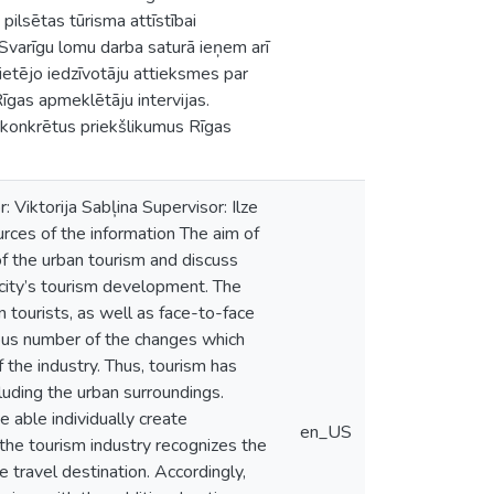
pilsētas tūrisma attīstībai
Svarīgu lomu darba saturā ieņem arī
 vietējo iedzīvotāju attieksmes par
Rīgas apmeklētāju intervijas.
 konkrētus priekšlikumus Rīgas
Viktorija Sabļina Supervisor: Ilze
rces of the information The aim of
of the urban tourism and discuss
r city’s tourism development. The
n tourists, as well as face-to-face
mous number of the changes which
 the industry. Thus, tourism has
luding the urban surroundings.
 able individually create
en_US
 the tourism industry recognizes the
 travel destination. Accordingly,