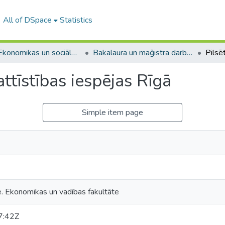
All of DSpace
Statistics
A -- Ekonomikas un sociālo zinātņu fakultāte / Faculty of Economics and Social Sciences
Bakalaura un maģistra darbi (ESZF) / Bachelor's and Master's theses
attīstības iespējas Rīgā
Simple item page
e. Ekonomikas un vadības fakultāte
7:42Z