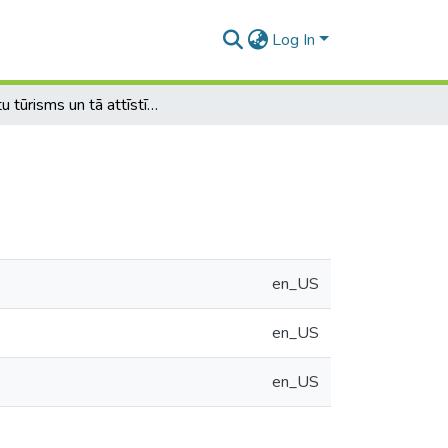
Log In
Pilsētu tūrisms un tā attīstības iespējas Rīgā
en_US
en_US
en_US