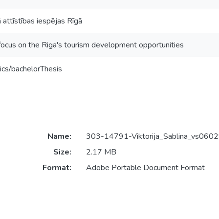
ā attīstības iespējas Rīgā
focus on the Riga's tourism development opportunities
ics/bachelorThesis
Name:
303-14791-Viktorija_Sablina_vs0602
Size:
2.17 MB
Format:
Adobe Portable Document Format