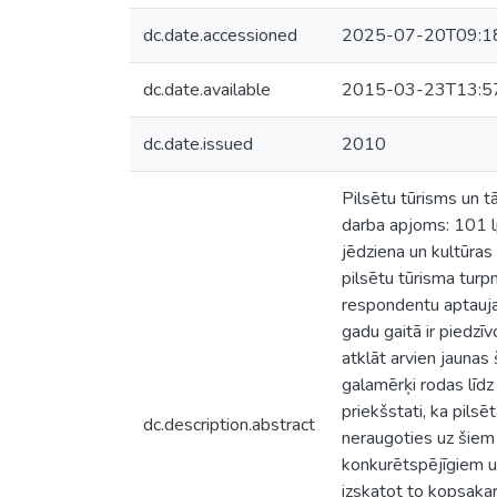
dc.date.accessioned
2025-07-20T09:1
dc.date.available
2015-03-23T13:5
dc.date.issued
2010
Pilsētu tūrisms un t
darba apjoms: 101 lp
jēdziena un kultūras
pilsētu tūrisma turpm
respondentu aptaujas
gadu gaitā ir piedzī
atklāt arvien jaunas 
galamērķi rodas līdz
priekšstati, ka pilsēt
dc.description.abstract
neraugoties uz šiem 
konkurētspējīgiem un
izskatot to kopsakar