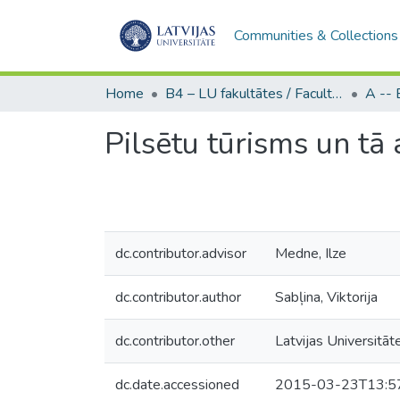
Communities & Collections
Home
B4 – LU fakultātes / Faculties of the UL
Pilsētu tūrisms un tā 
dc.contributor.advisor
Medne, Ilze
dc.contributor.author
Sabļina, Viktorija
dc.contributor.other
Latvijas Universitāt
dc.date.accessioned
2015-03-23T13:5