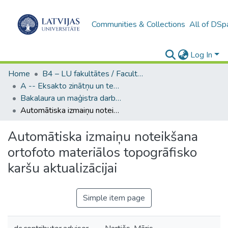
Communities & Collections
All of DSp
Log In
Home
B4 – LU fakultātes / Faculties of the UL
A -- Eksakto zinātņu un tehnoloģiju fakultāte / Faculty of Science and Technology
Bakalaura un maģistra darbi (EZTF) / Bachelor's and Master's theses
Automātiska izmaiņu noteikšana ortofoto materiālos topogrāfisko karšu aktualizācijai
Automātiska izmaiņu noteikšana
ortofoto materiālos topogrāfisko
karšu aktualizācijai
Simple item page