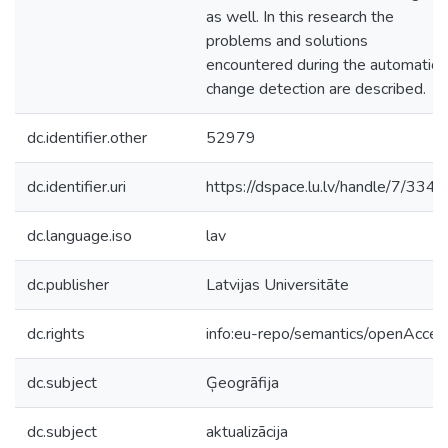
as well. In this research the
problems and solutions
encountered during the automatic
change detection are described.
dc.identifier.other
52979
dc.identifier.uri
https://dspace.lu.lv/handle/7/334
dc.language.iso
lav
dc.publisher
Latvijas Universitāte
dc.rights
info:eu-repo/semantics/openAcces
dc.subject
Ģeogrāfija
dc.subject
aktualizācija