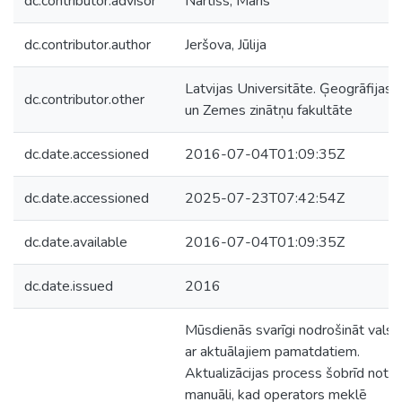
dc.contributor.advisor
Nartišs, Māris
dc.contributor.author
Jeršova, Jūlija
Latvijas Universitāte. Ģeogrāfijas
dc.contributor.other
un Zemes zinātņu fakultāte
dc.date.accessioned
2016-07-04T01:09:35Z
dc.date.accessioned
2025-07-23T07:42:54Z
dc.date.available
2016-07-04T01:09:35Z
dc.date.issued
2016
Mūsdienās svarīgi nodrošināt valsti
ar aktuālajiem pamatdatiem.
Aktualizācijas process šobrīd notie
manuāli, kad operators meklē