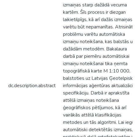
izmaiņas starp dažādā vecuma
kartēm. Šīs process ir diezgan
laikietilpīgs, kā arī dažās izmaiņas
varētu būt nepamanītas. Atrisināt 
problēmu varētu automātiska
izmaiņu noteikšana, kas balstās uz
dažādām metodēm. Bakalaura
darbā par piemēru automātiskai
izmaiņu noteikšanai tika ņemta
topogrāfiskā karte M 1:10 000,
balstoties uz Latvijas Ģeotelpiskā
dc.description.abstract
informācijas aģentūras aktualizācija
specifikāciju. Darbā ir aprakstīta
attēlā izmaiņas noteikšana
ģeogrāfiskos pētījumos, kā arī
vairākās attēlā klasifikācijas
metodes un tās algoritmi. Lai iegūt
automātiski detektētās izmaiņas,