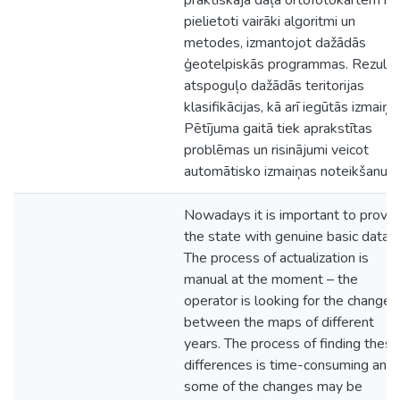
praktiskajā daļā ortofotokartēm ir
pielietoti vairāki algoritmi un
metodes, izmantojot dažādās
ģeotelpiskās programmas. Rezultā
atspoguļo dažādās teritorijas
klasifikācijas, kā arī iegūtās izmaiņa
Pētījuma gaitā tiek aprakstītas
problēmas un risinājumi veicot
automātisko izmaiņas noteikšanu.
Nowadays it is important to provid
the state with genuine basic data.
The process of actualization is
manual at the moment – the
operator is looking for the changes
between the maps of different
years. The process of finding these
differences is time-consuming and
some of the changes may be