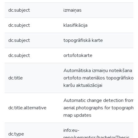
dc.subject
izmaiņas
dc.subject
klasifikācija
dc.subject
topogrāfiskā karte
dc.subject
ortofotokarte
Automātiska izmaiņu noteikšana
dc.title
ortofoto materiālos topogrāfisko
karšu aktualizācijai
Automatic change detection from
dc.title.alternative
aerial photographs for topographic
map updates
info:eu-
dc.type
repo/semantics/bachelorThesis