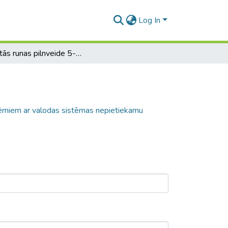
Log In
Saistītās runas pilnveide 5-6gadīgiem bērniem ar valodas sistēmas nepietiekamu attīstību
bērniem ar valodas sistēmas nepietiekamu