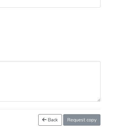
Back
Request copy