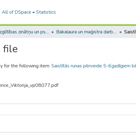
All of DSpace
Statistics
A -- Izglītības zinātņu un psiholoģijas fakultāte / Faculty of Education Sciences and Psychology
Bakalaura un maģistra darbi (PPMF) / Bachelor's and Master's theses
file
y for the following item:
Saistītās runas pilnveide 5-6gadīgiem 
ence_Viktorija_vp08077.pdf