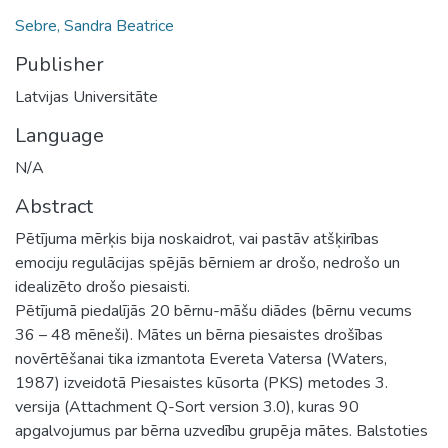
Sebre, Sandra Beatrice
Publisher
Latvijas Universitāte
Language
N/A
Abstract
Pētījuma mērķis bija noskaidrot, vai pastāv atšķirības
emociju regulācijas spējās bērniem ar drošo, nedrošo un
idealizēto drošo piesaisti.
Pētījumā piedalījās 20 bērnu-māšu diādes (bērnu vecums
36 – 48 mēneši). Mātes un bērna piesaistes drošības
novērtēšanai tika izmantota Evereta Vatersa (Waters,
1987) izveidotā Piesaistes kūsorta (PKS) metodes 3.
versija (Attachment Q-Sort version 3.0), kuras 90
apgalvojumus par bērna uzvedību grupēja mātes. Balstoties