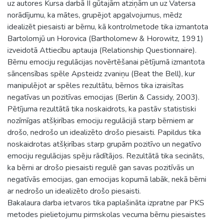
uz autores Kursa darbā II gūtajām atziņām un uz Vatersa
norādījumu, ka mātes, grupējot apgalvojumus, mēdz
idealizēt piesaisti ar bērnu, kā kontrolmetode tika izmantota
Bartolomjū un Horovica (Bartholomew & Horowitz, 1991)
izveidotā Attiecību aptauja (Relationship Questionnaire).
Bērnu emociju regulācijas novērtēšanai pētījumā izmantota
sāncensības spēle Apsteidz zvaniņu (Beat the Bell), kur
manipulējot ar spēles rezultātu, bērnos tika izraisītas
negatīvas un pozitīvas emocijas (Berlin & Cassidy, 2003).
Pētījuma rezultātā tika noskaidrots, ka pastāv statistiski
nozīmīgas atšķirības emociju regulācijā starp bērniem ar
drošo, nedrošo un idealizēto drošo piesaisti. Papildus tika
noskaidrotas atšķirības starp grupām pozitīvo un negatīvo
emociju regulācijas spēju rādītājos. Rezultātā tika secināts,
ka bērni ar drošo piesaisti regulē gan savas pozitīvās un
negatīvās emocijas, gan emocijas kopumā labāk, nekā bērni
ar nedrošo un idealizēto drošo piesaisti.
Bakalaura darba ietvaros tika paplašināta izpratne par PKS
metodes pielietojumu pirmskolas vecuma bērnu piesaistes