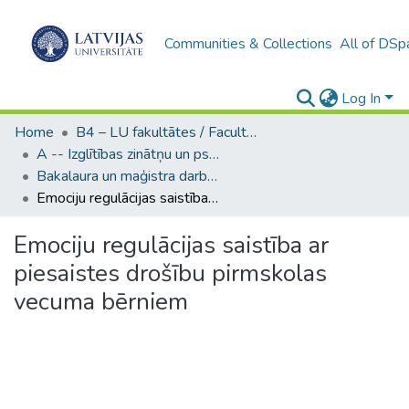
Communities & Collections
All of DSp
Log In
Home
B4 – LU fakultātes / Faculties of the UL
A -- Izglītības zinātņu un psiholoģijas fakultāte / Faculty of Education Sciences and Psychology
Bakalaura un maģistra darbi (PPMF) / Bachelor's and Master's theses
Emociju regulācijas saistība ar piesaistes drošību pirmskolas vecuma bērniem
Emociju regulācijas saistība ar
piesaistes drošību pirmskolas
vecuma bērniem