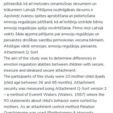
pētniecībā, kā arī metodes izmantošnas devumiem un
trūkumiem Latvijā. Pētījuma nozīmīgākais devums ir
Apsteidz zvaniņu spēles aprobēšana un pielietošana
emociju regulācijas pētīšanā, kā arī kritēriju izstrāde bērnu
emociju regulācijas spēju novērtēšanai. Pirmo reizi Latvijā
veikts šāda apjoma pētījums par emociju regulācijas un
piesaistes drošības saistību pirmsskolas vecuma bērniem.
Atslēgas vārdi: emocijas, emociju regulācija, piesaiste,
Attachment Q-Sort
The aim of the study was to determine differences in
emotion regulation abilities between children with secure,
insecure and idealized secure attachment.
The participants of this study were 20 mother-child dyads
(child age between 36 and 48 months). Attachment
security was measured using Attachment Q-Sort version 3
– a method of Everett Waters (Waters, 1987) where the
90 statements about child’s behavior were sorted by
mothers. As an attachment control method Relation
Questionnaire was used (Bartholomew & Horowitz,