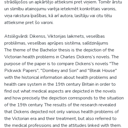
strādājošos un apkārtējo attieksmi pret viņiem. Tomēr ārstu
un slimību atainojumu varēja ietekmēt konkrētais varonis,
viņa rakstura īpašības, kā arī autora, lasītāju vai citu tēlu
attieksme pret šo varoni.
Atslēgvārdi: Dikenss, Viktorijas laikmets, veselības
problēmas, veselības aprūpes sistēma, salīdzinājums
The theme of the Bachelor thesis is the depiction of the
Victorian health problems in Charles Dickens’s novels. The
purpose of the paper is to compare Dickens’s novels ''The
Pickwick Papers'', ''Dombey and Son'' and ''Bleak House''
with the historical information about health problems and
health care system in the 19th century Britain in order to
find out what medical aspects are depicted in the novels
and how precisely the depiction corresponds to the situation
of the 19th century. The results of the research revealed
that Dickens depicted not only various health problems of
the Victorian era and their treatment, but also referred to
the medical professions and the attitudes linked with them.