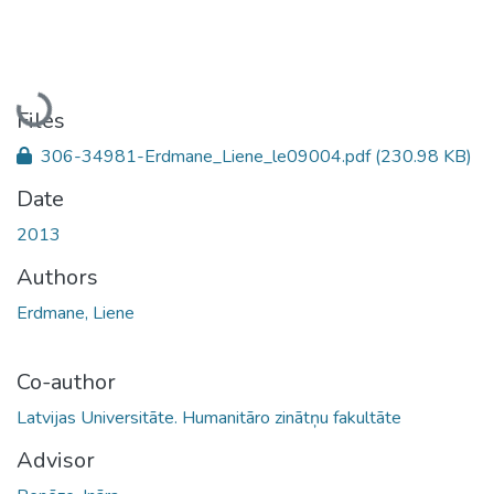
Loading...
Files
306-34981-Erdmane_Liene_le09004.pdf
(230.98 KB)
Date
2013
Authors
Erdmane, Liene
Co-author
Latvijas Universitāte. Humanitāro zinātņu fakultāte
Advisor