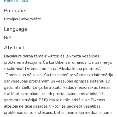
Penēze, Ināra
Publisher
Latvijas Universitāte
Language
N/A
Abstract
Bakalaura darba tēma ir Viktorijas laikmeta veselības
problēmu attēlojums Čārlza Dikensa romānos. Darba mērķis
ir salīdzināt Dikensa romānus ,,Pikvika kluba piezīmes’’,
,,Dombijs un dēls’’ un ,,Saltais nams’’ ar vēsturisko informāciju
par veselības problēmām un veselības aprūpes sistēmu 19.
gadsimta Lielbritānijā, lai atklātu, kādas medicīniskās tēmas
ir attēlotas romānos, un cik precīzi atainojums atbilst 19.
gadsimta situācijai. Pētījuma rezultāti atklāja, ka Dikenss
attēloja ne tikai dažādas Viktorijas laikmeta veselības
problēmas un to ārstēšanu, bet arī pieminēja medicīnas jomā