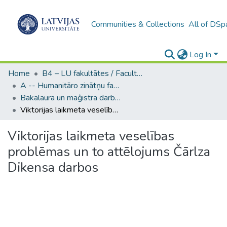
Communities & Collections
All of DSp
Log In
Home
B4 – LU fakultātes / Faculties of the UL
A -- Humanitāro zinātņu fakultāte / Faculty of Humanities
Bakalaura un maģistra darbi (HZF) / Bachelor's and Master's theses
Viktorijas laikmeta veselības problēmas un to attēlojums Čārlza Dikensa darbos
Viktorijas laikmeta veselības
problēmas un to attēlojums Čārlza
Dikensa darbos