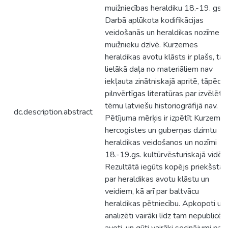
muižniecības heraldiku 18.-19. gs.
Darbā aplūkota kodifikācijas
veidošanās un heraldikas nozīme
muižnieku dzīvē. Kurzemes
heraldikas avotu klāsts ir plašs, tač
lielākā daļa no materiāliem nav
iekļauta zinātniskajā apritē, tāpēc
pilnvērtīgas literatūras par izvēlēto
tēmu latviešu historiogrāfijā nav.
dc.description.abstract
Pētījuma mērķis ir izpētīt Kurzeme
hercogistes un guberņas dzimtu
heraldikas veidošanos un nozīmi
18.-19.gs. kultūrvēsturiskajā vidē.
Rezultātā iegūts kopējs priekšstat
par heraldikas avotu klāstu un
veidiem, kā arī par baltvācu
heraldikas pētniecību. Apkopoti un
analizēti vairāki līdz tam nepublicēti