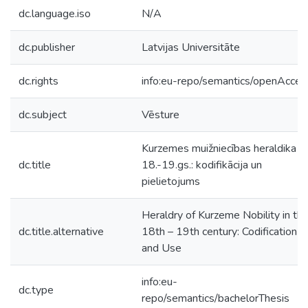
dc.language.iso
N/A
dc.publisher
Latvijas Universitāte
dc.rights
info:eu-repo/semantics/openAcces
dc.subject
Vēsture
Kurzemes muižniecības heraldika
dc.title
18.-19.gs.: kodifikācija un
pielietojums
Heraldry of Kurzeme Nobility in th
dc.title.alternative
18th – 19th century: Codification
and Use
info:eu-
dc.type
repo/semantics/bachelorThesis