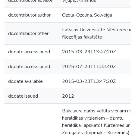
dc.contributor.advisor
Vijups, Armands
dc.contributor.author
Ozola-Ozoliņa, Solveiga
Latvijas Universitāte. Vēstures un
dc.contributor.other
filozofijas fakultāte
dc.date.accessioned
2015-03-23T13:47:20Z
dc.date.accessioned
2025-07-23T11:33:40Z
dc.date.available
2015-03-23T13:47:20Z
dc.date.issued
2012
Bakalaura darbs veltīts vienam no
heraldikas virzieniem – dzimtu
heraldikai, apskatot Kurzemes un
Zemgales (turpmāk - Kurzemes)