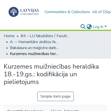
Communities & Collections
All of DSp
Log In
Home
B4 – LU fakultātes / Faculties of the UL
A -- Humanitāro zinātņu fakultāte / Faculty of Humanities
Bakalaura un maģistra darbi (HZF) / Bachelor's and Master's theses
Kurzemes muižniecības heraldika 18.-19.gs.: kodifikācija un pielietojums
Kurzemes muižniecības heraldika
18.-19.gs.: kodifikācija un
pielietojums
Simple item page