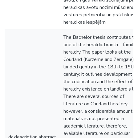
avoti, un gūti vairāki secinājumi par
heraldikas avotu nozīmi mūsdienu
vēstures pētniecībā un praktiskās
heraldikas iespējām.
The Bachelor thesis contributes to
one of the heraldic branch – family
heraldry. The paper looks at the
Courland (Kurzeme and Zemgale)
landed gentry in the 18th to 19th
century; it outlines development of
the codification and the effect of
heraldry existence on landlord’s life
There are several sources of
literature on Courland heraldry;
however, a considerable amount of
materials is not presented in
academic literature, therefore,
available literature on particular
dc.description.abstract