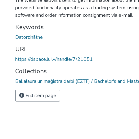
The website allows users to get information about the fi
provided functionality operates as a trading system, usi
software and order information consignment via e-mail.
Keywords
Datorzinātne
URI
https://dspace.lu.lv/handle/7/21051
Collections
Bakalaura un maģistra darbi (EZTF) / Bachelor's and Mast
Full item page