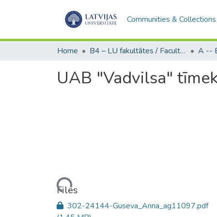
Communities & Collections
Home
B4 – LU fakultātes / Faculties of the UL
UAB "Vadvilsa" tīmek
Loading...
Files
302-24144-Guseva_Anna_ag11097.pdf