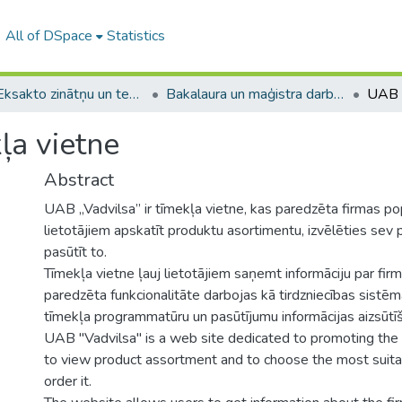
All of DSpace
Statistics
A -- Eksakto zinātņu un tehnoloģiju fakultāte / Faculty of Science and Technology
Bakalaura un maģistra darbi (EZTF) / Bachelor's and Master's theses
ļa vietne
Abstract
UAB „Vadvilsa” ir tīmekļa vietne, kas paredzēta firmas pop
lietotājiem apskatīt produktu asortimentu, izvēlēties sev
pasūtīt to.
Tīmekļa vietne ļauj lietotājiem saņemt informāciju par fir
paredzēta funkcionalitāte darbojas kā tirdzniecības sistēm
tīmekļa programmatūru un pasūtījumu informācijas aizsūtī
UAB "Vadvilsa" is a web site dedicated to promoting the f
to view product assortment and to choose the most suita
order it.