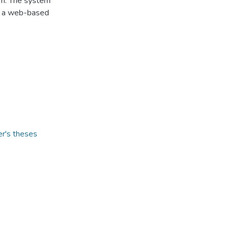
rm. The system
ng a web-based
er's theses