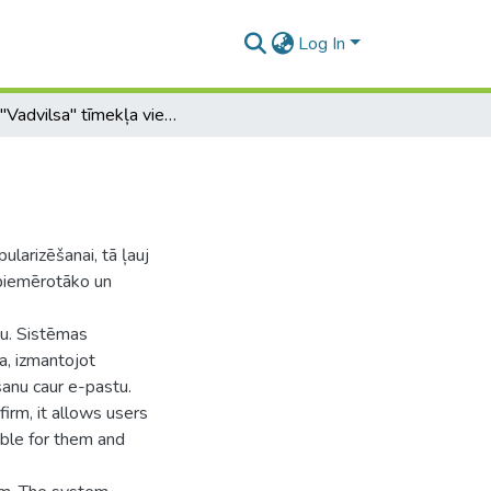
Log In
UAB "Vadvilsa" tīmekļa vietne
ularizēšanai, tā ļauj
 piemērotāko un
mu. Sistēmas
a, izmantojot
šanu caur e-pastu.
irm, it allows users
ble for them and