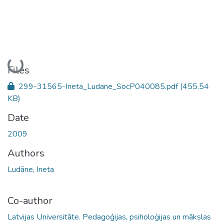
Loading...
Files
299-31565-Ineta_Ludane_SocP040085.pdf
(455.54
KB)
Date
2009
Authors
Ludāne, Ineta
Co-author
Latvijas Universitāte. Pedagoģijas, psiholoģijas un mākslas