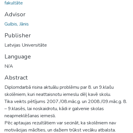
fakultāte
Advisor
Gulbis, Jānis
Publisher
Latvijas Universitāte
Language
N/A
Abstract
Diplomdarbā risina aktuālu problēmu par 8. un 9.klašu
skolēniem, kuri neattaisnotu iemeslu dēļ kavē skolu.
Tika veikts pētījums 2007./08.māc.g. un 2008./09.māc.g. 8.
– 9.klasēs, lai noskaidrotu, kādi ir galvenie skolas
neapmeklēšanas iemesli.
Pēc aptaujas rezultātiem var secināt, ka skolēniem nav
motivācijas mācīties, un dažiem trūkst vecāku atbalsta.