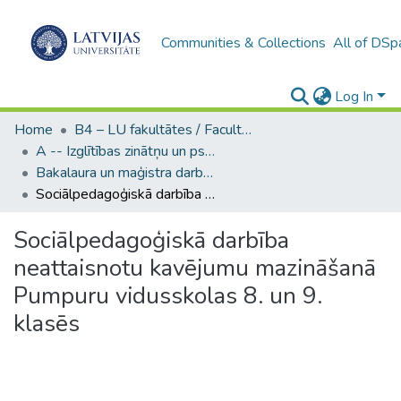
Communities & Collections
All of DSp
Log In
Home
B4 – LU fakultātes / Faculties of the UL
A -- Izglītības zinātņu un psiholoģijas fakultāte / Faculty of Education Sciences and Psychology
Bakalaura un maģistra darbi (PPMF) / Bachelor's and Master's theses
Sociālpedagoģiskā darbība neattaisnotu kavējumu mazināšanā Pumpuru vidusskolas 8. un 9. klasēs
Sociālpedagoģiskā darbība
neattaisnotu kavējumu mazināšanā
Pumpuru vidusskolas 8. un 9.
klasēs