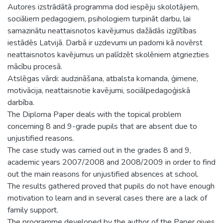
Autores izstrādātā programma dod iespēju skolotājiem,
sociāliem pedagogiem, psihologiem turpināt darbu, lai
samazinātu neattaisnotos kavējumus dažādās izglītības
iestādēs Latvijā. Darbā ir uzdevumi un padomi kā novērst
neattaisnotos kavējumus un palīdzēt skolēniem atgriezties
mācību procesā.
Atslēgas vārdi: audzināšana, atbalsta komanda, ģimene,
motivācija, neattaisnotie kavējumi, sociālpedagoģiskā
darbība.
The Diploma Paper deals with the topical problem
concerning 8 and 9-grade pupils that are absent due to
unjustified reasons.
The case study was carried out in the grades 8 and 9,
academic years 2007/2008 and 2008/2009 in order to find
out the main reasons for unjustified absences at school.
The results gathered proved that pupils do not have enough
motivation to learn and in several cases there are a lack of
family support.
The programme developed by the author of the Paper gives