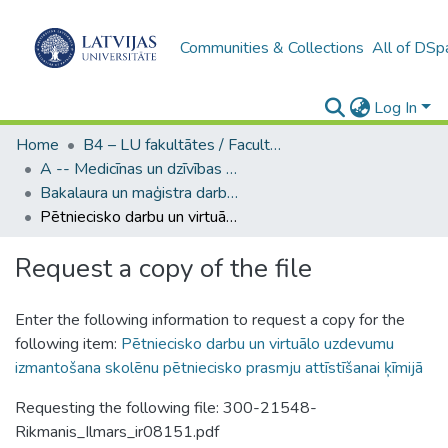
Communities & Collections
All of DSp
Log In
Home
B4 – LU fakultātes / Faculties of the UL
A -- Medicīnas un dzīvības zinātņu fakultāte / Faculty of Medicine and Life Sciences
Bakalaura un maģistra darbi (MDZF) / Bachelor's and Master's theses
Pētniecisko darbu un virtuālo uzdevumu izmantošana skolēnu pētniecisko prasmju attīstīšanai ķīmijā
Request a copy of the file
Enter the following information to request a copy for the
following item:
Pētniecisko darbu un virtuālo uzdevumu
izmantošana skolēnu pētniecisko prasmju attīstīšanai ķīmijā
Requesting the following file: 300-21548-
Rikmanis_Ilmars_ir08151.pdf