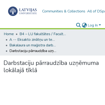
Communities & Collections
All of DSp
Log In
Home
B4 – LU fakultātes / Faculties of the UL
A -- Eksakto zinātņu un tehnoloģiju fakultāte / Faculty of Science and Technology
Bakalaura un maģistra darbi (EZTF) / Bachelor's and Master's theses
Darbstaciju pārraudzība uzņēmuma lokālajā tīklā
Darbstaciju pārraudzība uzņēmuma
lokālajā tīklā