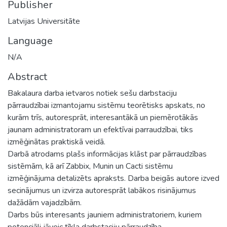
Publisher
Latvijas Universitāte
Language
N/A
Abstract
Bakalaura darba ietvaros notiek sešu darbstaciju
pārraudzībai izmantojamu sistēmu teorētisks apskats, no
kurām trīs, autoresprāt, interesantākā un piemērotākās
jaunam administratoram un efektīvai parraudzībai, tiks
izmēģinātas praktiskā veidā.
Darbā atrodams plašs informācijas klāst par pārraudzības
sistēmām, kā arī Zabbix, Munin un Cacti sistēmu
izmēģinājuma detalizēts apraksts. Darba beigās autore izved
secinājumus un izvirza autoresprāt labākos risinājumus
dažādām vajadzībām.
Darbs būs interesants jauniem administratoriem, kuriem
potenciāli jāveic tīkla darbstaciju pārraudzība.