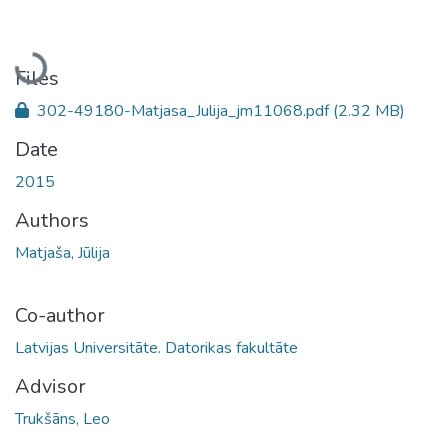
Loading...
Files
302-49180-Matjasa_Julija_jm11068.pdf
(2.32 MB)
Date
2015
Authors
Matjaša, Jūlija
Co-author
Latvijas Universitāte. Datorikas fakultāte
Advisor
Trukšāns, Leo