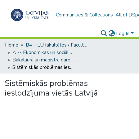
Communities & Collections
All of DSp
Log In
Home
B4 – LU fakultātes / Faculties of the UL
A -- Ekonomikas un sociālo zinātņu fakultāte / Faculty of Economics and Social Sciences
Bakalaura un maģistra darbi (ESZF) / Bachelor's and Master's theses
Sistēmiskās problēmas ieslodzījuma vietās Latvijā
Sistēmiskās problēmas
ieslodzījuma vietās Latvijā