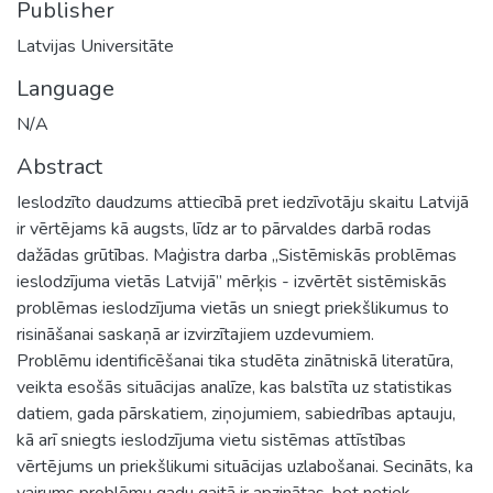
Publisher
Latvijas Universitāte
Language
N/A
Abstract
Ieslodzīto daudzums attiecībā pret iedzīvotāju skaitu Latvijā
ir vērtējams kā augsts, līdz ar to pārvaldes darbā rodas
dažādas grūtības. Maģistra darba „Sistēmiskās problēmas
ieslodzījuma vietās Latvijā” mērķis - izvērtēt sistēmiskās
problēmas ieslodzījuma vietās un sniegt priekšlikumus to
risināšanai saskaņā ar izvirzītajiem uzdevumiem.
Problēmu identificēšanai tika studēta zinātniskā literatūra,
veikta esošās situācijas analīze, kas balstīta uz statistikas
datiem, gada pārskatiem, ziņojumiem, sabiedrības aptauju,
kā arī sniegts ieslodzījuma vietu sistēmas attīstības
vērtējums un priekšlikumi situācijas uzlabošanai. Secināts, ka
vairums problēmu gadu gaitā ir apzinātas, bet netiek