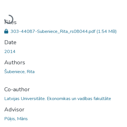
Loading...
Files
303-44087-Subeniece_Rita_rs08044.pdf
(1.54 MB)
Date
2014
Authors
Šubeniece, Rita
Co-author
Latvijas Universitāte. Ekonomikas un vadības fakultāte
Advisor
Pūķis, Māris