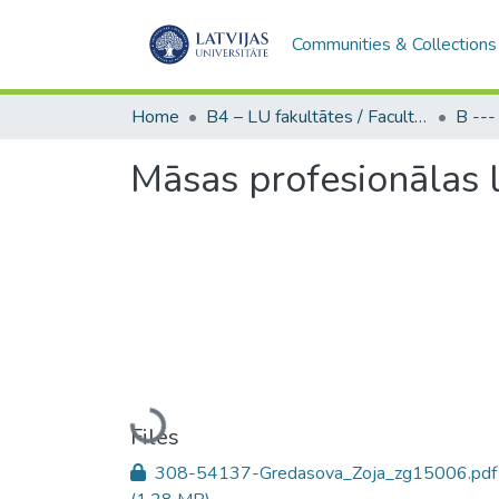
Communities & Collections
Home
B4 – LU fakultātes / Faculties of the UL
Māsas profesionālas
Loading...
Files
308-54137-Gredasova_Zoja_zg15006.pdf