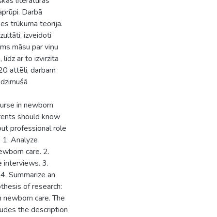
kās literatūras
prūpi. Darbā
es trūkuma teorija.
ltāti, izveidoti
kums māsu par viņu
īdz ar to izvirzīta
 20 attēli, darbam
undzimušā
nurse in newborn
arents should know
out professional role
 1. Analyze
newborn care. 2.
 interviews. 3.
. 4. Summarize an
thesis of research:
in newborn care. The
ludes the description