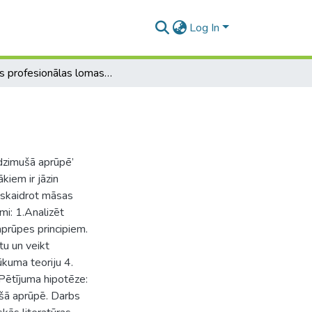
Log In
Māsas profesionālas lomas jaundzimušā aprūpē
dzimušā aprūpē’
kiem ir jāzin
oskaidrot māsas
i: 1.Analizēt
aprūpes principiem.
tu un veikt
kuma teoriju 4.
 Pētījuma hipotēze:
ušā aprūpē. Darbs