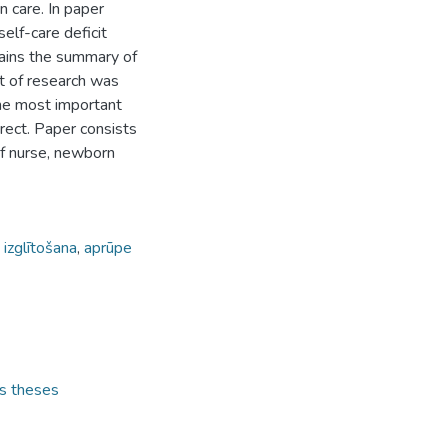
n care. In paper
elf-care deficit
ains the summary of
lt of research was
the most important
rrect. Paper consists
of nurse, newborn
 izglītošana
,
aprūpe
's theses