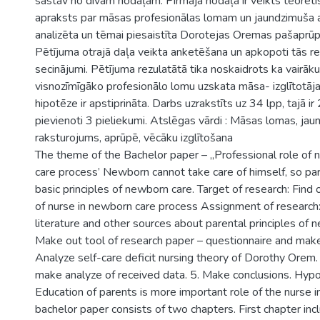
sastāv no dīvām nodaļām. Pirmajā nodaļā ir veikts teorētis
apraksts par māsas profesionālas lomam un jaundzimuša a
analizēta un tēmai piesaistīta Dorotejas Oremas pašaprūp
Pētījuma otrajā daļa veikta anketēšana un apkopoti tās rezu
secinājumi. Pētījuma rezulatātā tika noskaidrots ka vairā
visnozīmīgāko profesionālo lomu uzskata māsa- izglītotāja, l
hipotēze ir apstiprināta. Darbs uzrakstīts uz 34 lpp, tajā ir
pievienoti 3 pieliekumi. Atslēgas vārdi : Māsas lomas, ja
raksturojums, aprūpē, vēcāku izglītošana
The theme of the Bachelor paper – „Professional role of 
care process’ Newborn cannot take care of himself, so p
basic principles of newborn care. Target of research: Find 
of nurse in newborn care process Assignment of research:
literature and other sources about parental principles of 
Make out tool of research paper – questionnaire and make
Analyze self-care deficit nursing theory of Dorothy Orem
make analyze of received data. 5. Make conclusions. Hypo
Education of parents is more important role of the nurse 
bachelor paper consists of two chapters. First chapter inc