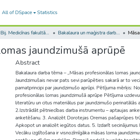
All of DSpace
Statistics
B --- Bij. Medicīnas fakultātes studentu noslēguma darbi / Faculty of Medicine - Graduate works
Bakalaura un maģistra darbi (MF) / Bachelor's and Master's theses
 lomas jaundzimušā aprūpē
Abstract
Bakalaura darba tēma – „Māsas profesionālas lomas jaun
Jaundzimušais nevar pats sevi parūpēties sakarā ar to vecā
pamatprincipi par jaundzimušo aprūpi. Pētījuma mērķis: N
profesionālas lomas jaundzimušā aprūpe Pētījuma uzdevum
literatūru un citus materiālus par jaundzimušo perinatālās 
2.Izstrādāt pētniecības darba instrumentu – aptaujas anke
anketēšanu. 3. Analizēt Dorotejas Oremas pašaprūpes trū
Apkopot un analizēt iegūtos datus. 5. Izdarīt secinājumus
Vecāku izglītošana ir visnozīmīgāka māsas loma jaundzim