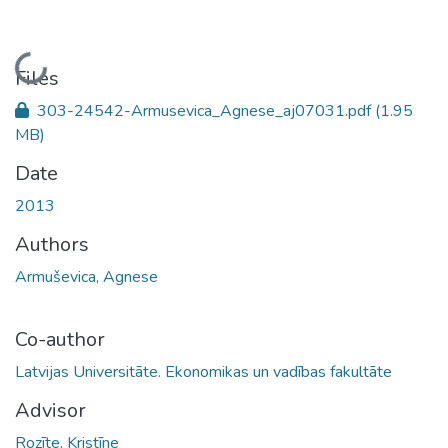
Loading...
Files
303-24542-Armusevica_Agnese_aj07031.pdf
(1.95
MB)
Date
2013
Authors
Armuševica, Agnese
Co-author
Latvijas Universitāte. Ekonomikas un vadības fakultāte
Advisor
Rozīte, Kristīne