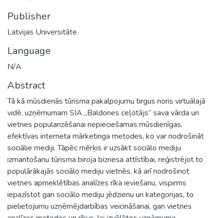
Publisher
Latvijas Universitāte
Language
N/A
Abstract
Tā kā mūsdienās tūrisma pakalpojumu tirgus noris virtuālajā
vidē, uzņēmumam SIA „Baldones ceļotājs” sava vārda un
vietnes popularizēšanai nepieciešamas mūsdienīgas,
efektīvas interneta mārketinga metodes, ko var nodrošināt
sociālie mediji. Tāpēc mērķis ir uzsākt sociālo mediju
izmantošanu tūrisma biroja biznesa attīstībai, reģistrējot to
populārākajās sociālo mediju vietnēs, kā arī nodrošinot
vietnes apmeklētības analīzes rīka ieviešanu, vispirms
iepazīstot gan sociālo mediju jēdzienu un kategorijas, to
pielietojumu uzņēmējdarbības veicināšanai, gan vietnes
analīzes metodes un rīkus, lai izvēlētos uzņēmuma