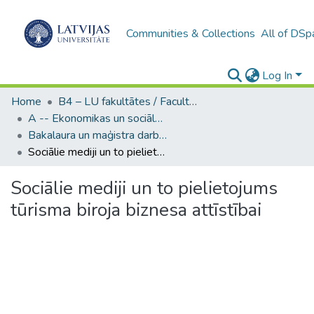
Communities & Collections
All of DSp
Log In
Home
B4 – LU fakultātes / Faculties of the UL
A -- Ekonomikas un sociālo zinātņu fakultāte / Faculty of Economics and Social Sciences
Bakalaura un maģistra darbi (ESZF) / Bachelor's and Master's theses
Sociālie mediji un to pielietojums tūrisma biroja biznesa attīstībai
Sociālie mediji un to pielietojums
tūrisma biroja biznesa attīstībai