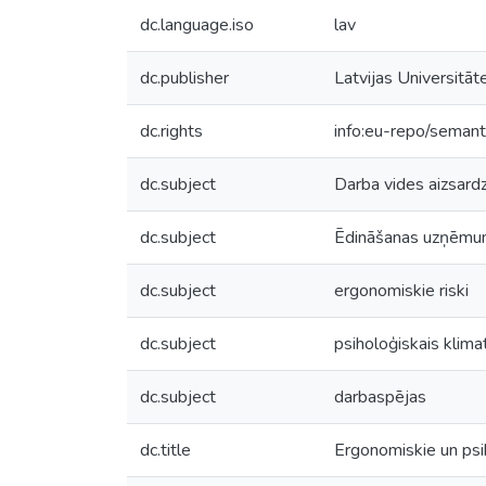
dc.language.iso
lav
dc.publisher
Latvijas Universitāt
dc.rights
info:eu-repo/seman
dc.subject
Darba vides aizsardz
dc.subject
Ēdināšanas uzņēmu
dc.subject
ergonomiskie riski
dc.subject
psiholoģiskais klima
dc.subject
darbaspējas
dc.title
Ergonomiskie un psi