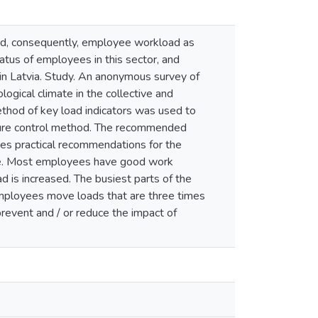
 and, consequently, employee workload as
atus of employees in this sector, and
g in Latvia. Study. An anonymous survey of
gical climate in the collective and
thod of key load indicators was used to
sure control method. The recommended
ides practical recommendations for the
mate. Most employees have good work
ad is increased. The busiest parts of the
Employees move loads that are three times
prevent and / or reduce the impact of