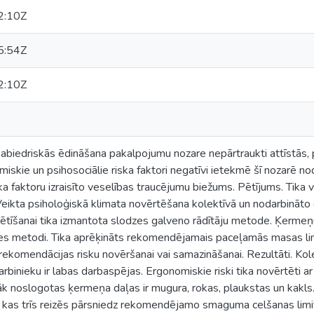
2:10Z
5:54Z
2:10Z
abiedriskās ēdināšana pakalpojumu nozare nepārtraukti attīstās, p
iskie un psihosociālie riska faktori negatīvi ietekmē šī nozarē no
ska faktoru izraisīto veselības traucējumu biežums. Pētījums. Tika
Veikta psiholoģiskā klimata novērtēšana kolektīvā un nodarbināto
ētīšanai tika izmantota slodzes galveno rādītāju metode. Ķermeņu
les metodi. Tika aprēķināts rekomendējamais paceļamās masas li
rekomendācijas risku novēršanai vai samazināšanai. Rezultāti. Kol
binieku ir labas darbaspējas. Ergonomiskie riski tika novērtēti ar 
irāk noslogotas ķermeņa daļas ir mugura, rokas, plaukstas un kakls.
kas trīs reizēs pārsniedz rekomendējamo smaguma celšanas limitu.