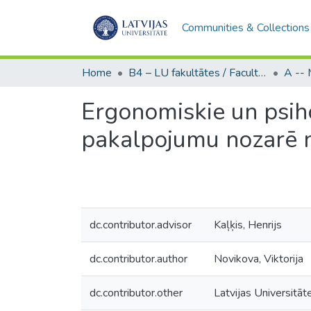
Communities & Collections
Home
B4 – LU fakultātes / Faculties of the UL
Ergonomiskie un psiho
pakalpojumu nozarē 
dc.contributor.advisor
Kaļķis, Henrijs
dc.contributor.author
Novikova, Viktorija
dc.contributor.other
Latvijas Universitāte