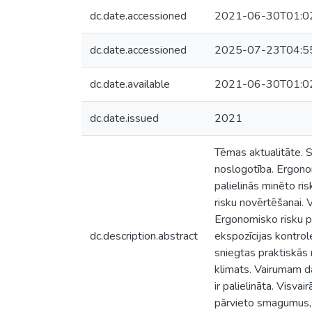
dc.date.accessioned
2021-06-30T01:0
dc.date.accessioned
2025-07-23T04:5
dc.date.available
2021-06-30T01:0
dc.date.issued
2021
Tēmas aktualitāte. S
noslogotība. Ergonom
palielinās minēto ri
risku novērtēšanai. 
Ergonomisko risku p
dc.description.abstract
ekspozīcijas kontro
sniegtas praktiskās 
klimats. Vairumam dar
ir palielināta. Visva
pārvieto smagumus, 