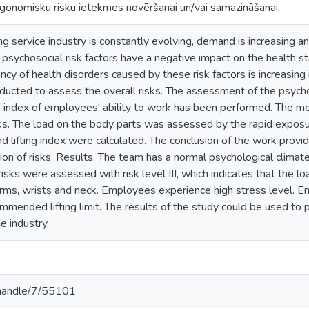
rgonomisku risku ietekmes novēršanai un/vai samazināšanai.
ing service industry is constantly evolving, demand is increasing
psychosocial risk factors have a negative impact on the health st
ncy of health disorders caused by these risk factors is increasin
cted to assess the overall risks. The assessment of the psycholo
e index of employees' ability to work has been performed. The me
ks. The load on the body parts was assessed by the rapid expo
 and lifting index were calculated. The conclusion of the work prov
tion of risks. Results. The team has a normal psychological cli
risks were assessed with risk level III, which indicates that the lo
arms, wrists and neck. Employees experience high stress level. 
mmended lifting limit. The results of the study could be used to 
e industry.
v/handle/7/55101