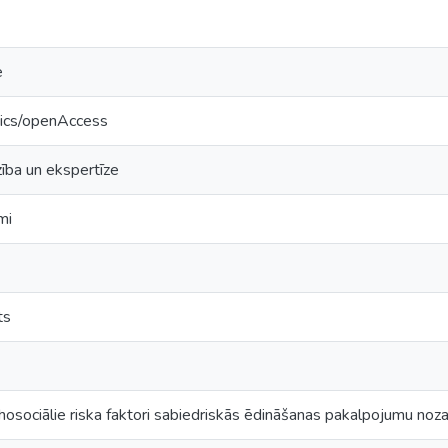
e
tics/openAccess
ība un ekspertīze
mi
ts
hosociālie riska faktori sabiedriskās ēdināšanas pakalpojumu noz