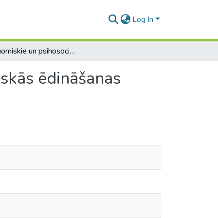
Log In
Ergonomiskie un psihosociālie riska faktori sabiedriskās ēdināšanas pakalpojumu nozarē nodarbinātajiem
riskās ēdināšanas