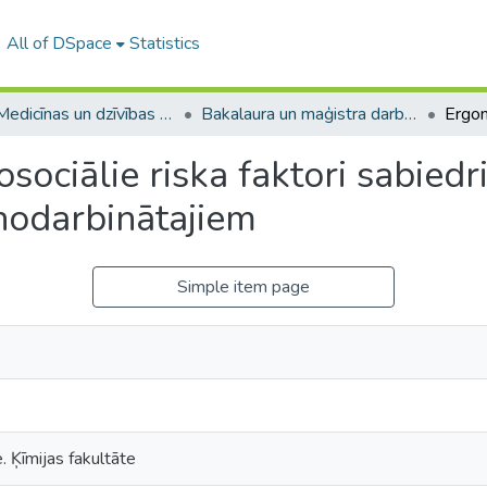
All of DSpace
Statistics
A -- Medicīnas un dzīvības zinātņu fakultāte / Faculty of Medicine and Life Sciences
Bakalaura un maģistra darbi (MDZF) / Bachelor's and Master's theses
sociālie riska faktori sabied
nodarbinātajiem
Simple item page
. Ķīmijas fakultāte