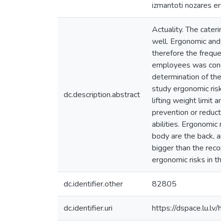
izmantoti nozares e
Actuality. The cater
well. Ergonomic and 
therefore the freque
employees was condu
determination of th
study ergonomic ris
dc.description.abstract
lifting weight limit
prevention or reduc
abilities. Ergonomic 
body are the back, 
bigger than the reco
ergonomic risks in th
dc.identifier.other
82805
dc.identifier.uri
https://dspace.lu.l