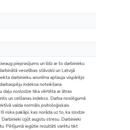
ieaug pieprasījums un līdz ar to darbinieku
darbinātā veselības stāvokli un Latvijā
 veikta darbinieku anonīma aptauja vispārējo
 darbaspēju indeksa noteikšana.
 daļu noslodze tika vērtēta ar ātras
mits un celšanas indekss. Darba noslēgumā
ektīvā valda normāls psiholoģiskais
III riska pakāpi, kas norāda uz to, ka slodze
 Darbinieki izjūt augstu stresu. Darbinieki
 Pētījumā iegūtie rezultāti varētu tikt