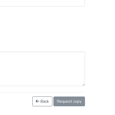
Back
Request copy