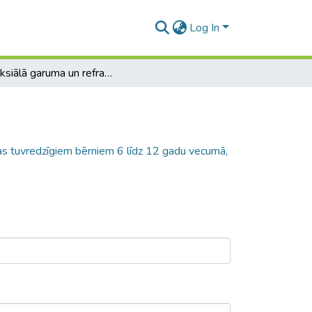
Log In
Acs aksiālā garuma un refrakcijas izmaiņas tuvredzīgiem bērniem 6 līdz 12 gadu vecumā, lietojot ortokeratoloģijas kontaktlēcas
ņas tuvredzīgiem bērniem 6 līdz 12 gadu vecumā,