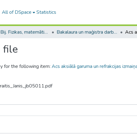
All of DSpace
Statistics
B --- Bij. Fizikas, matemātikas un optometrijas fakultātes studentu noslēguma darbi / Faculty of Physics, Mathematics and Optometry - Graduate works
Bakalaura un maģistra darbi (FMOF) / Bachelor's and Master's theses
file
y for the following item:
Acs aksiālā garuma un refrakcijas izmai
raitis_Janis_jb05011.pdf