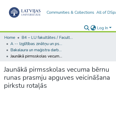
Communities & Collections
All of DSp
Log In
Home
B4 – LU fakultātes / Faculties of the UL
A -- Izglītības zinātņu un psiholoģijas fakultāte / Faculty of Education Sciences and Psychology
Bakalaura un maģistra darbi (PPMF) / Bachelor's and Master's theses
Jaunākā pirmsskolas vecuma bērnu runas prasmju apguves veicināšana pirkstu rotaļās
Jaunākā pirmsskolas vecuma bērnu
runas prasmju apguves veicināšana
pirkstu rotaļās