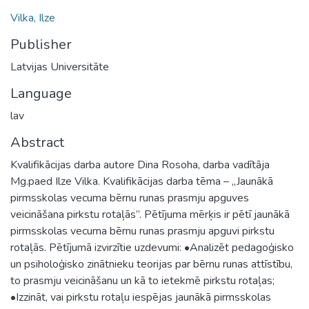
Vilka, Ilze
Publisher
Latvijas Universitāte
Language
lav
Abstract
Kvalifikācijas darba autore Dina Rosoha, darba vadītāja
Mg.paed Ilze Vilka. Kvalifikācijas darba tēma – „Jaunākā
pirmsskolas vecuma bērnu runas prasmju apguves
veicināšana pirkstu rotaļās”. Pētījuma mērķis ir pētī jaunākā
pirmsskolas vecuma bērnu runas prasmju apguvi pirkstu
rotaļās. Pētījumā izvirzītie uzdevumi: •Analizēt pedagoģisko
un psiholoģisko zinātnieku teorijas par bērnu runas attīstību,
to prasmju veicināšanu un kā to ietekmē pirkstu rotaļas;
•Izzināt, vai pirkstu rotaļu iespējas jaunākā pirmsskolas