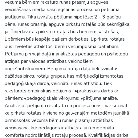
vecuma bērniem raksturo runas prasmju apguves
veicināšanas mērķa sasniegšanas procesu un pētījuma
jautājumu. Tika izvirzīta pētījuma hipotēze: 2 – 3 gadīgu
bērnu runas prasmju apguve pirkstu rotaļās būs sekmīgāka,
ja: piedāvātās pirkstu rotaļas būs bērniem saistošas,
bērniem būs iespēja pašiem darboties, pirkstu rotaļas
būs izvēlētas atbilstoši bērnu vecumposma īpatnībām.
Pētījuma pirmajā daļā ir analizētas pedagogu un psihologu
atziņas par valodas attīstības veicinošiem
priekšnoteikumiem. Pētījuma otrajā daļā tiek izzinātas
dažādas pirktu rotaļu grupas, kas mērķtiecīgi izmantotas
pedagoģiskajā darbā, veicinātu runas attīstību. Tiek
raksturots empīriskais pētījums : •praktiskais darbs ar
bērniem; •pedagoģiskais vērojums; •pētījuma analīze.
Analizējot pētījuma rezultāta un procesa norisi, var secināt,
ka pirkstu rotaļas ir viena no galvenajām metodēm jaunākā
pirmsskolas vecuma bērnu runas prasmju attīstības
veicināšanā, kur pedagogs ir atbalsta un emocionālā
komforta nodrošinātājs rotaļu procesā. Kvalifikācijas darba