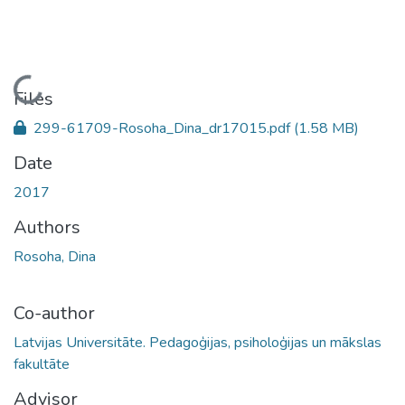
Loading...
Files
299-61709-Rosoha_Dina_dr17015.pdf
(1.58 MB)
Date
2017
Authors
Rosoha, Dina
Co-author
Latvijas Universitāte. Pedagoģijas, psiholoģijas un mākslas
fakultāte
Advisor