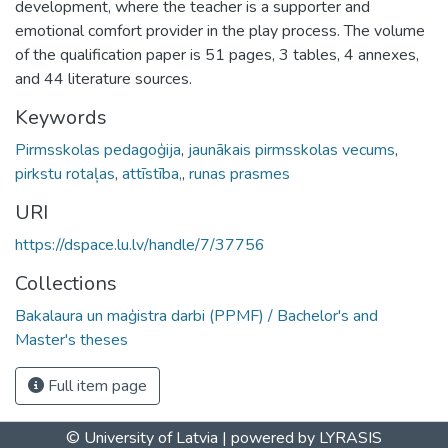
development, where the teacher is a supporter and
emotional comfort provider in the play process. The volume
of the qualification paper is 51 pages, 3 tables, 4 annexes,
and 44 literature sources.
Keywords
Pirmsskolas pedagoģija
,
jaunākais pirmsskolas vecums
,
pirkstu rotaļas
,
attīstība,
,
runas prasmes
URI
https://dspace.lu.lv/handle/7/37756
Collections
Bakalaura un maģistra darbi (PPMF) / Bachelor's and
Master's theses
Full item page
© University of Latvia |
powered by LYRASIS