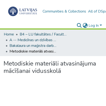
Communities & Collections
All of DSp
Log In
Home
B4 – LU fakultātes / Faculties of the UL
A -- Medicīnas un dzīvības zinātņu fakultāte / Faculty of Medicine and Life Sciences
Bakalaura un maģistra darbi (MDZF) / Bachelor's and Master's theses
Metodiskie materiāli atvasinājuma mācīšanai vidusskolā
Metodiskie materiāli atvasinājuma
mācīšanai vidusskolā