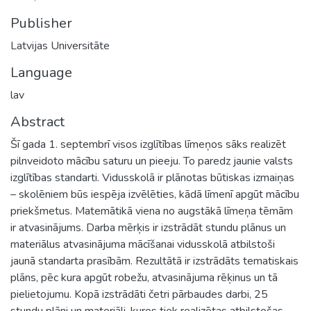
Publisher
Latvijas Universitāte
Language
lav
Abstract
Šī gada 1. septembrī visos izglītības līmeņos sāks realizēt
pilnveidoto mācību saturu un pieeju. To paredz jaunie valsts
izglītības standarti. Vidusskolā ir plānotas būtiskas izmaiņas
– skolēniem būs iespēja izvēlēties, kādā līmenī apgūt mācību
priekšmetus. Matemātikā viena no augstākā līmeņa tēmām
ir atvasinājums. Darba mērķis ir izstrādāt stundu plānus un
materiālus atvasinājuma mācīšanai vidusskolā atbilstoši
jaunā standarta prasībām. Rezultātā ir izstrādāts tematiskais
plāns, pēc kura apgūt robežu, atvasinājuma rēķinus un tā
pielietojumu. Kopā izstrādāti četri pārbaudes darbi, 25
stundu plāni un materiāli, kuros tiek realizētas atbilstošas