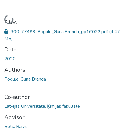
Loading...
Files
300-77489-Pogule_Guna.Brenda_gp16022.pdf
(4.47
MB)
Date
2020
Authors
Pogule, Guna Brenda
Co-author
Latvijas Universitāte. Ķīmijas fakultāte
Advisor
Bēts, Raivis