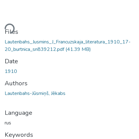
ding...
Files
Lautenbahs_Jusmins_J_Francuzskaja_literatura_1910_17-
20_burtnica_sn839212.pdf
(41.39 MB)
Date
1910
Authors
Lautenbahs-Jūsmiņš, Jēkabs
Language
rus
Keywords