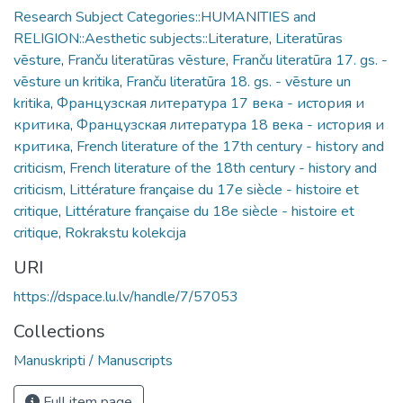
Research Subject Categories::HUMANITIES and
RELIGION::Aesthetic subjects::Literature
,
Literatūras
vēsture
,
Franču literatūras vēsture
,
Franču literatūra 17. gs. -
vēsture un kritika
,
Franču literatūra 18. gs. - vēsture un
kritika
,
Французская литература 17 века - история и
критика
,
Французская литература 18 века - история и
критика
,
French literature of the 17th century - history and
criticism
,
French literature of the 18th century - history and
criticism
,
Littérature française du 17e siècle - histoire et
critique
,
Littérature française du 18e siècle - histoire et
critique
,
Rokrakstu kolekcija
URI
https://dspace.lu.lv/handle/7/57053
Collections
Manuskripti / Manuscripts
Full item page