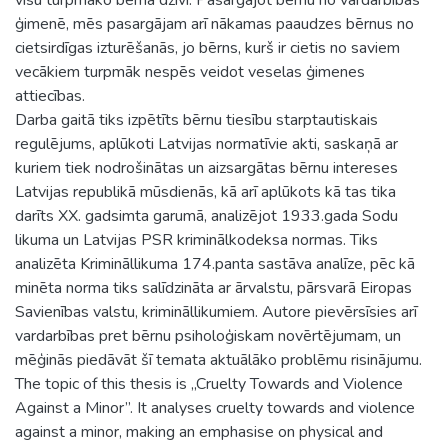
ģimenē, mēs pasargājam arī nākamas paaudzes bērnus no
cietsirdīgas izturēšanās, jo bērns, kurš ir cietis no saviem
vecākiem turpmāk nespēs veidot veselas ģimenes
attiecības.
Darba gaitā tiks izpētīts bērnu tiesību starptautiskais
regulējums, aplūkoti Latvijas normatīvie akti, saskaņā ar
kuriem tiek nodrošinātas un aizsargātas bērnu intereses
Latvijas republikā mūsdienās, kā arī aplūkots kā tas tika
darīts XX. gadsimta garumā, analizējot 1933.gada Sodu
likuma un Latvijas PSR kriminālkodeksa normas. Tiks
analizēta Krimināllikuma 174.panta sastāva analīze, pēc kā
minēta norma tiks salīdzināta ar ārvalstu, pārsvarā Eiropas
Savienības valstu, krimināllikumiem. Autore pievērsīsies arī
vardarbības pret bērnu psiholoģiskam novērtējumam, un
mēģinās piedāvāt šī temata aktuālāko problēmu risinājumu.
The topic of this thesis is „Cruelty Towards and Violence
Against a Minor”. It analyses cruelty towards and violence
against a minor, making an emphasise on physical and