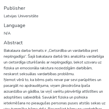
Publisher
Latvijas Universitāte
Language
N/A
Abstract
Bakalaura darba temats ir „Cietsirdība un vardarbība pret
nepilngadīgo”. Šajā bakalaura darbā tiks analizēta vardarbīga
un cietsirdīga izturēšanās ar nepilngadīgo, liekot uzsvaru uz
fiziska un emocionāla rakstura noziedzīgām darbībām,
neskarot seksuālas vardarbības problēmu.
Ņemot vērā to, ka bērns pats nevar par sevi parūpēties un
pasargāt no apdraudējuma, viņam jānodrošina īpaša
aizsardzība un gādība, lai viņš varētu pilnvērtīgi attīstīties un
adoptēties sabiedrībā. Savukārt fiziska un psihiska
ietekmēšana no pieaugušas personas puses atstās sekas uz
visu turpmāko bērna dzīvi. Pasargājot bērnu no vardarbības