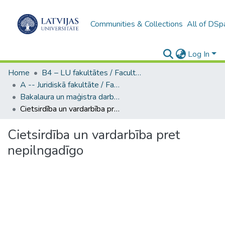
Communities & Collections
All of DSp
Log In
Home
B4 – LU fakultātes / Faculties of the UL
A -- Juridiskā fakultāte / Faculty of Law
Bakalaura un maģistra darbi (JF) / Bachelor's and Master's theses
Cietsirdība un vardarbība pret nepilngadīgo
Cietsirdība un vardarbība pret
nepilngadīgo