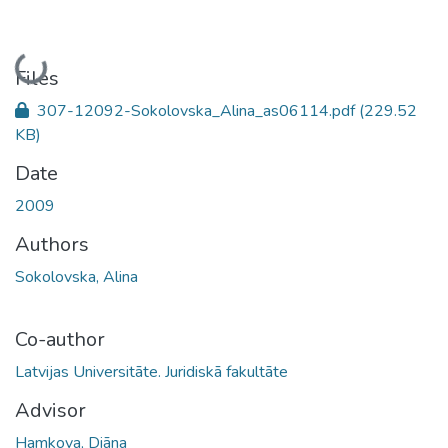
Loading...
Files
307-12092-Sokolovska_Alina_as06114.pdf
(229.52
KB)
Date
2009
Authors
Sokolovska, Alina
Co-author
Latvijas Universitāte. Juridiskā fakultāte
Advisor
Hamkova, Diāna