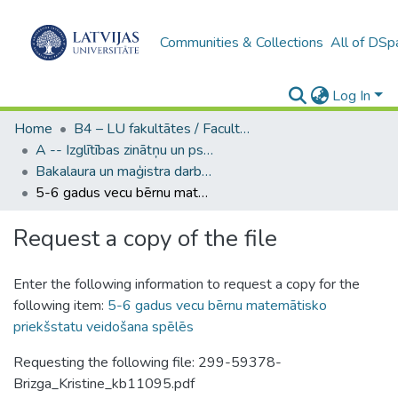
Communities & Collections
All of DSp
Log In
Home
B4 – LU fakultātes / Faculties of the UL
A -- Izglītības zinātņu un psiholoģijas fakultāte / Faculty of Education Sciences and Psychology
Bakalaura un maģistra darbi (PPMF) / Bachelor's and Master's theses
5-6 gadus vecu bērnu matemātisko priekšstatu veidošana spēlēs
Request a copy of the file
Enter the following information to request a copy for the
following item:
5-6 gadus vecu bērnu matemātisko
priekšstatu veidošana spēlēs
Requesting the following file: 299-59378-
Brizga_Kristine_kb11095.pdf