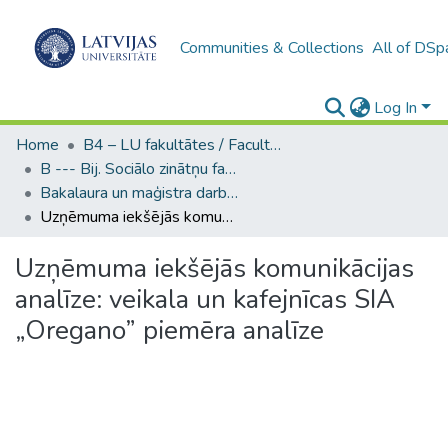
Communities & Collections
All of DSp
Log In
Home
B4 – LU fakultātes / Faculties of the UL
B --- Bij. Sociālo zinātņu fakultātes noslēguma darbi / Faculty of Social Sciences - Graduate works
Bakalaura un maģistra darbi (SZF) / Bachelor's and Master's theses
Uzņēmuma iekšējās komunikācijas analīze: veikala un kafejnīcas SIA „Oregano” piemēra analīze
Uzņēmuma iekšējās komunikācijas
analīze: veikala un kafejnīcas SIA
„Oregano” piemēra analīze