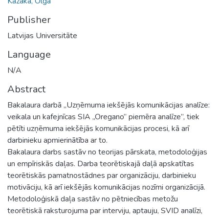
Kazaka, Olga
Publisher
Latvijas Universitāte
Language
N/A
Abstract
Bakalaura darbā „Uzņēmuma iekšējās komunikācijas analīze:
veikala un kafejnīcas SIA „Oregano” piemēra analīze”, tiek
pētīti uzņēmuma iekšējās komunikācijas procesi, kā arī
darbinieku apmierinātība ar to.
Bakalaura darbs sastāv no teorijas pārskata, metodoloģijas
un empīriskās daļas. Darba teorētiskajā daļā apskatītas
teorētiskās pamatnostādnes par organizāciju, darbinieku
motivāciju, kā arī iekšējās komunikācijas nozīmi organizācijā.
Metodoloģiskā daļa sastāv no pētniecības metožu
teorētiskā raksturojuma par interviju, aptauju, SVID analīzi,