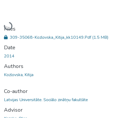
Loading...
Files
309-35068-Kozlovska_Kitija_kk10149.Pdf
(1.5 MB)
Date
2014
Authors
Kozlovska, Kitija
Co-author
Latvijas Universitāte. Sociālo zinātņu fakultāte
Advisor