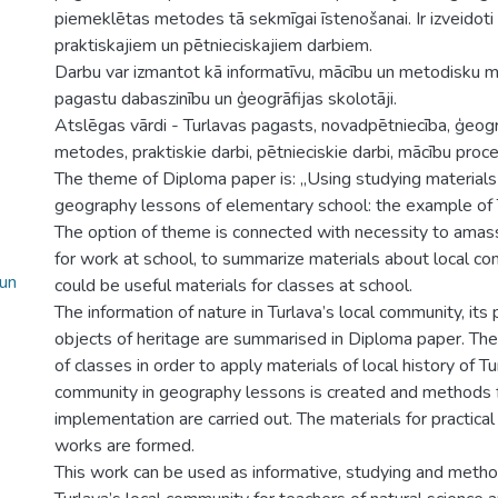
piemeklētas metodes tā sekmīgai īstenošanai. Ir izveidoti
praktiskajiem un pētnieciskajiem darbiem.
Darbu var izmantot kā informatīvu, mācību un metodisku ma
pagastu dabaszinību un ģeogrāfijas skolotāji.
Atslēgas vārdi - Turlavas pagasts, novadpētniecība, ģeogr
metodes, praktiskie darbi, pētnieciskie darbi, mācību proce
The theme of Diploma paper is: „Using studying materials o
geography lessons of elementary school: the example of T
The option of theme is connected with necessity to amass
for work at school, to summarize materials about local co
 un
could be useful materials for classes at school.
The information of nature in Turlava’s local community, its
objects of heritage are summarised in Diploma paper. The
of classes in order to apply materials of local history of Tu
community in geography lessons is created and methods fo
implementation are carried out. The materials for practica
works are formed.
This work can be used as informative, studying and method