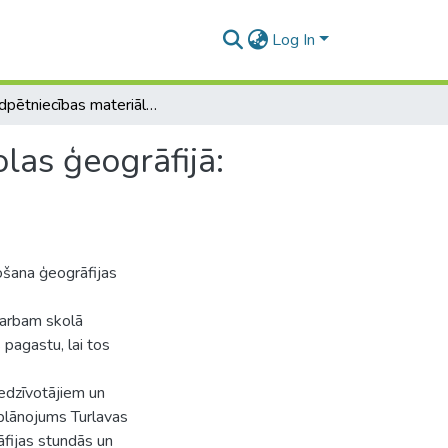
Log In
Novadpētniecības materiālu izmantošana pamatskolas ģeogrāfijā: Turlavas piemērs
as ģeogrāfijā:
ošana ģeogrāfijas
darbam skolā
pagastu, lai tos
iedzīvotājiem un
 plānojums Turlavas
fijas stundās un