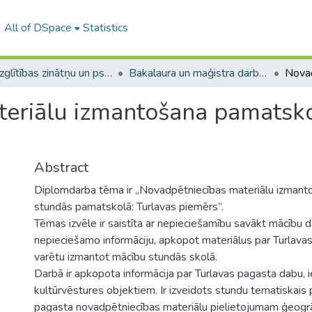
All of DSpace
Statistics
A -- Izglītības zinātņu un psiholoģijas fakultāte / Faculty of Education Sciences and Psychology
Bakalaura un maģistra darbi (PPMF) / Bachelor's and Master's theses
eriālu izmantošana pamatskol
Abstract
Diplomdarba tēma ir „Novadpētniecības materiālu izmant
stundās pamatskolā: Turlavas piemērs”.
Tēmas izvēle ir saistīta ar nepieciešamību savākt mācību 
nepieciešamo informāciju, apkopot materiālus par Turlavas 
varētu izmantot mācību stundās skolā.
Darbā ir apkopota informācija par Turlavas pagasta dabu, 
kultūrvēstures objektiem. Ir izveidots stundu tematiskais
pagasta novadpētniecības materiālu pielietojumam ģeogrā