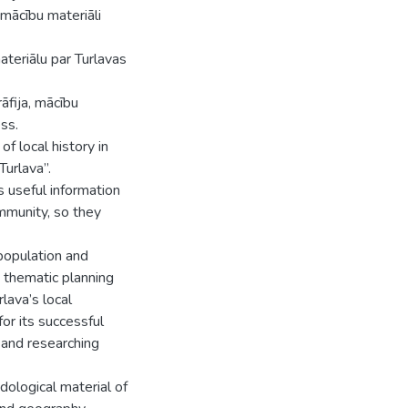
 mācību materiāli
teriālu par Turlavas
āfija, mācību
ss.
f local history in
urlava”.
 useful information
mmunity, so they
 population and
 thematic planning
rlava’s local
r its successful
l and researching
ological material of