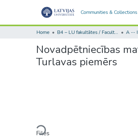
Communities & Collections
Home
B4 – LU fakultātes / Faculties of the UL
Novadpētniecības mat
Turlavas piemērs
Loading...
Files