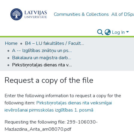
Communities & Collections
All of DSp
Log In
Home
B4 – LU fakultātes / Faculties of the UL
A -- Izglītības zinātņu un psiholoģijas fakultāte / Faculty of Education Sciences and Psychology
Bakalaura un maģistra darbi (PPMF) / Bachelor's and Master's theses
Pirkstiņrotaļas dienas rita veiksmīgai ievērošanai pirmsskolas izglītības 1. posmā
Request a copy of the file
Enter the following information to request a copy for the
following item:
Pirkstiņrotaļas dienas rita veiksmīgai
ievērošanai pirmsskolas izglītības 1. posmā
Requesting the following file: 299-106030-
Mazlazdina_Arita_am08070.pdf