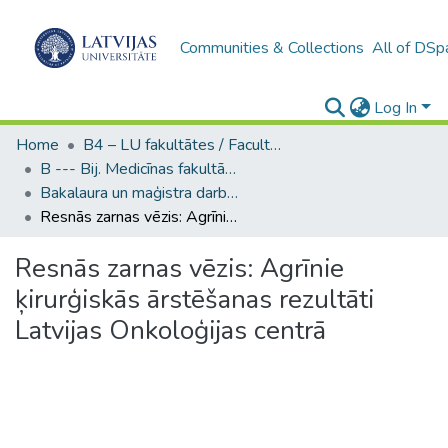
Communities & Collections
All of DSp
Log In
Home
B4 – LU fakultātes / Faculties of the UL
B --- Bij. Medicīnas fakultātes studentu noslēguma darbi / Faculty of Medicine - Graduate works
Bakalaura un maģistra darbi (MF) / Bachelor's and Master's theses
Resnās zarnas vēzis: Agrīnie ķirurģiskās ārstēšanas rezultāti Latvijas Onkoloģijas centrā
Resnās zarnas vēzis: Agrīnie
ķirurģiskās ārstēšanas rezultāti
Latvijas Onkoloģijas centrā