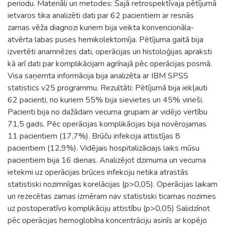
periodu. Materiāli un metodes: Šajā retrospektīvaja pētījumā
ietvaros tika analizēti dati par 62 pacientiem ar resnās
zarnas vēža diagnozi kuriem bija veikta konvencionāla-
atvērta labas puses hemikolektomīja. Pētījuma gaitā bija
izvertēti anamnēzes dati, operācijas un histoloģijas apraksti
kā arī dati par komplikācijam agrīnajā pēc operācijas posmā.
Visa saņemta informācija bija analizēta ar IBM SPSS
statistics v25 programmu. Rezultāti: Pētījumā bija iekļauti
62 pacienti, no kuriem 55% bija sievietes un 45% virieši.
Pacienti bija no dažādam vecuma grupam ar vidējo vertību
71,5 gads. Pēc operācijas komplikācijas bija novērojamas
11 pacientiem (17,7%). Brūču infekcija attistījas 8
pacientiem (12,9%). Vidējais hospitalizāciajs laiks mūsu
pacientiem bija 16 dienas. Analizējot dzimuma un vecuma
ietekmi uz operācijas brūces infekciju netika atrastās
statistiski nozimnīgas korelācijas (p>0,05). Operācijas laikam
un rezecētas zarnas izmēram nav statistiski ticamas nozimes
uz postoperatīvo komplikāciju attistību (p>0,05) Salidzīnot
pēc operācijas hemoglobīna koncentrāciju asinīs ar kopējo