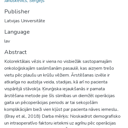
Januškevičs, Sergejs
Publisher
Latvijas Universitāte
Language
lav
Abstract
Kolorektālais vēzis ir viena no visbiežāk sastopamajām
onkoloģiskajām saslimšanām pasaulē, kas aizņem trešo
vietu pēc plaušu un krūšu vēžiem. Ārstēšanas izvēle ir
atkarīga no audzēja veida, stadijas, kā arī no pacienta
vispārējā stāvokļa. Ķirurģiska iejaukšanās ir pamata
ārstēšana metode pie šīs slimības un diemžēl operācijas
gaita un pēcoperācijas periods ar tai sekojošām
komplikācijām bieži vien kļūst par pacienta nāves iemeslu..
(Bray et al., 2018) Darba mērķis: Noskaidrot demografisko
un intraoperatīvo faktoru ietekmi uz agrīnu pēc operācijas