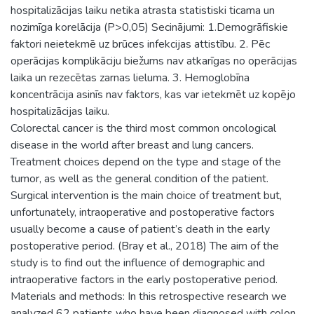
hospitalizācijas laiku netika atrasta statistiski ticama un
nozimīga korelācija (P>0,05) Secinājumi: 1.Demogrāfiskie
faktori neietekmē uz brūces infekcijas attistību. 2. Pēc
operācijas komplikāciju biežums nav atkarīgas no operācijas
laika un rezecētas zarnas lieluma. 3. Hemoglobīna
koncentrācija asinīs nav faktors, kas var ietekmēt uz kopējo
hospitalizācijas laiku.
Colorectal cancer is the third most common oncological
disease in the world after breast and lung cancers.
Treatment choices depend on the type and stage of the
tumor, as well as the general condition of the patient.
Surgical intervention is the main choice of treatment but,
unfortunately, intraoperative and postoperative factors
usually become a cause of patient’s death in the early
postoperative period. (Bray et al., 2018) The aim of the
study is to find out the influence of demographic and
intraoperative factors in the early postoperative period.
Materials and methods: In this retrospective research we
analyzed 62 patients who have been diagnosed with colon