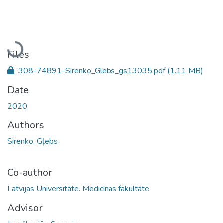
Loading...
Files
308-74891-Sirenko_Glebs_gs13035.pdf
(1.11 MB)
Date
2020
Authors
Sirenko, Gļebs
Co-author
Latvijas Universitāte. Medicīnas fakultāte
Advisor