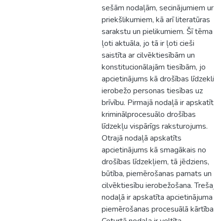
sešām nodaļām, secinājumiem un
priekšlikumiem, kā arī literatūras
sarakstu un pielikumiem. Šī tēma ir
ļoti aktuāla, jo tā ir ļoti cieši
saistīta ar cilvēktiesībām un
konstitucionālajām tiesībām, jo
apcietinājums kā drošības līdzeklis
ierobežo personas tiesības uz
brīvību. Pirmajā nodaļā ir apskatīti
kriminālprocesuālo drošības
līdzekļu vispārīgs raksturojums.
Otrajā nodaļā apskatīts
apcietinājums kā smagākais no
drošības līdzekļiem, tā jēdziens,
būtība, piemērošanas pamats un
cilvēktiesību ierobežošana. Trešajā
nodaļā ir apskatīta apcietinājuma
piemērošanas procesuālā kārtība.