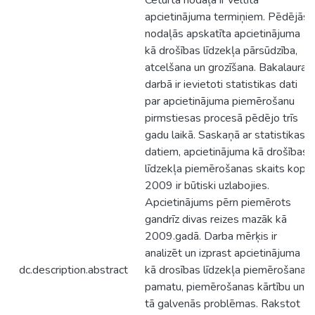
Ceturtā nodaļa ir veltīta
apcietinājuma termiņiem. Pēdējās
nodaļās apskatīta apcietinājuma
kā drošības līdzekļa pārsūdzība,
atcelšana un grozīšana. Bakalaura
darbā ir ievietoti statistikas dati
par apcietinājuma piemērošanu
pirmstiesas procesā pēdējo trīs
gadu laikā. Saskaņā ar statistikas
datiem, apcietinājuma kā drošības
līdzekļa piemērošanas skaits kopš
2009 ir būtiski uzlabojies.
Apcietinājums pērn piemērots
gandrīz divas reizes mazāk kā
2009.gadā. Darba mērķis ir
analizēt un izprast apcietinājuma
dc.description.abstract
kā drosības līdzekļa piemērošanas
pamatu, piemērošanas kārtību un
tā galvenās problēmas. Rakstot