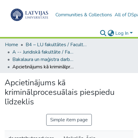
Communities & Collections
All of DSp
Log In
Home
B4 – LU fakultātes / Faculties of the UL
A -- Juridiskā fakultāte / Faculty of Law
Bakalaura un maģistra darbi (JF) / Bachelor's and Master's theses
Apcietinājums kā kriminālprocesuālais piespiedu līdzeklis
Apcietinājums kā
kriminālprocesuālais piespiedu
līdzeklis
Simple item page