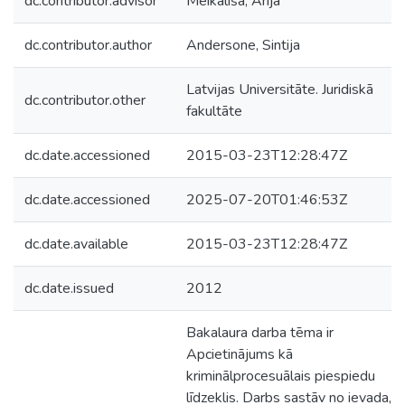
dc.contributor.advisor
Meikališa, Ārija
dc.contributor.author
Andersone, Sintija
Latvijas Universitāte. Juridiskā
dc.contributor.other
fakultāte
dc.date.accessioned
2015-03-23T12:28:47Z
dc.date.accessioned
2025-07-20T01:46:53Z
dc.date.available
2015-03-23T12:28:47Z
dc.date.issued
2012
Bakalaura darba tēma ir
Apcietinājums kā
kriminālprocesuālais piespiedu
līdzeklis. Darbs sastāv no ievada,