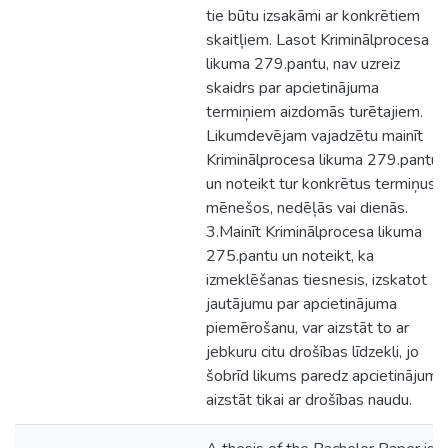
tie būtu izsakāmi ar konkrētiem
skaitļiem. Lasot Kriminālprocesa
likuma 279.pantu, nav uzreiz
skaidrs par apcietinājuma
termiņiem aizdomās turētajiem.
Likumdevējam vajadzētu mainīt
Kriminālprocesa likuma 279.pantu
un noteikt tur konkrētus termiņus
mēnešos, nedēļās vai dienās.
3.Mainīt Kriminālprocesa likuma
275.pantu un noteikt, ka
izmeklēšanas tiesnesis, izskatot
jautājumu par apcietinājuma
piemērošanu, var aizstāt to ar
jebkuru citu drošības līdzekli, jo
šobrīd likums paredz apcietinājumu
aizstāt tikai ar drošības naudu.