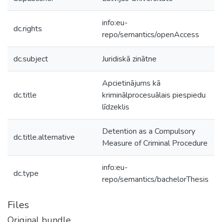
info:eu-
dc.rights
repo/semantics/openAccess
dc.subject
Juridiskā zinātne
Apcietinājums kā
dc.title
kriminālprocesuālais piespiedu
līdzeklis
Detention as a Compulsory
dc.title.alternative
Measure of Criminal Procedure
info:eu-
dc.type
repo/semantics/bachelorThesis
Files
Original bundle