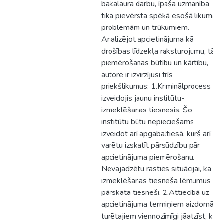
bakalaura darbu, īpaša uzmanība
tika pievērsta spēkā esošā likuma
problemām un trūkumiem.
Analizējot apcietinājuma kā
drošības līdzekļa raksturojumu, tā
piemērošanas būtību un kārtību,
autore ir izvirzījusi trīs
priekšlikumus: 1.Kriminālprocess ir
izveidojis jaunu institūtu-
izmeklēšanas tiesnesis. Šo
institūtu būtu nepieciešams
izveidot arī apgabaltiesā, kurš arī
varētu izskatīt pārsūdzību pār
apcietinājuma piemērošanu.
Nevajadzētu rasties situācijai, ka
izmeklēšanas tiesneša lēmumus
pārskata tiesneši. 2.Attiecībā uz
apcietinājuma termiņiem aizdomās
turētajiem viennozīmīgi jāatzīst, ka