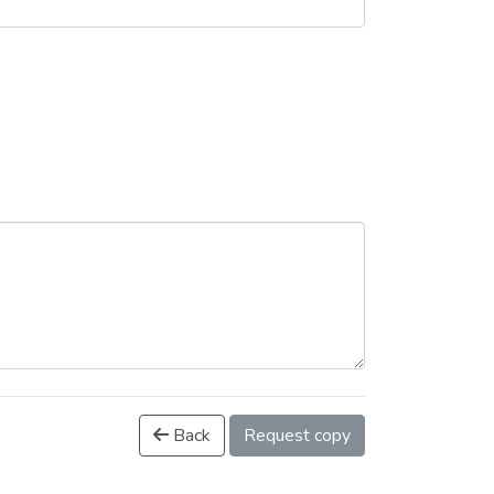
Back
Request copy