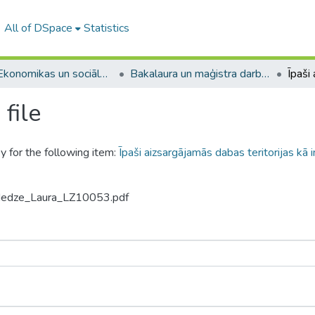
All of DSpace
Statistics
A -- Ekonomikas un sociālo zinātņu fakultāte / Faculty of Economics and Social Sciences
Bakalaura un maģistra darbi (ESZF) / Bachelor's and Master's theses
file
y for the following item:
Īpaši aizsargājamās dabas teritorijas kā 
ndedze_Laura_LZ10053.pdf