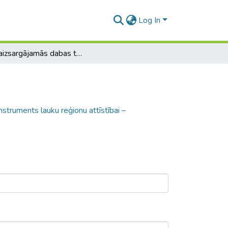
Log In
Īpaši aizsargājamās dabas teritorijas kā instruments lauku reģionu attīstībai – Ziemeļvidzemes piemērs
instruments lauku reģionu attīstībai –